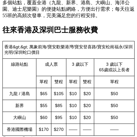
多個站點，覆蓋全港（九龍、新界、港島、大嶼山、海洋公
園、迪士尼樂園）的便捷站點網絡，方便出行需求；每天往返
55班的高頻次發車，完美滿足您的行程安排。
往來香港及深圳巴士服務收費
香港&gt;&gt; 萬象前海/寶安歡樂港灣/寶安登喜路/寶安松崗福永/深圳
光明/深圳蛇口價目
線路站點
成人票
3 歲以下
3 歲以下
65歲或以上長者
單程
雙程
單程
雙程
單程
九龍 / 港島
$65
$105
$10
$20
$50
新界
$55
$85
$10
$20
$50
大嶼山
$60
$95
$10
$20
$50
香港國際機場
$170
$270
——
——
——