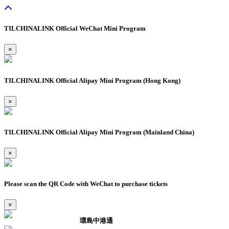
TILCHINALINK Official WeChat Mini Program
×
TILCHINALINK Official Alipay Mini Program (Hong Kong)
×
TILCHINALINK Official Alipay Mini Program (Mainland China)
×
Please scan the QR Code with WeChat to purchase tickets
×
環島中港通