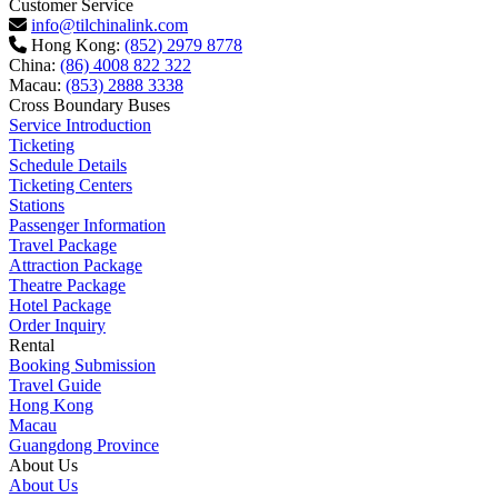
Customer Service
info@tilchinalink.com
Hong Kong:
(852) 2979 8778
China:
(86) 4008 822 322
Macau:
(853) 2888 3338
Cross Boundary Buses
Service Introduction
Ticketing
Schedule Details
Ticketing Centers
Stations
Passenger Information
Travel Package
Attraction Package
Theatre Package
Hotel Package
Order Inquiry
Rental
Booking Submission
Travel Guide
Hong Kong
Macau
Guangdong Province
About Us
About Us