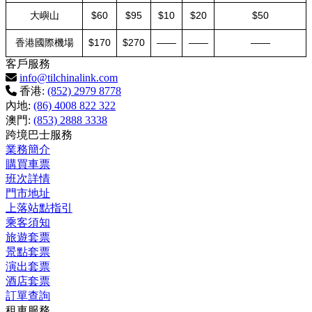
大嶼山
$60
$95
$10
$20
$50
香港國際機場
$170
$270
——
——
——
客戶服務
info@tilchinalink.com
香港:
(852) 2979 8778
內地:
(86) 4008 822 322
澳門:
(853) 2888 3338
跨境巴士服務
業務簡介
購買車票
班次詳情
門市地址
上落站點指引
乘客須知
旅遊套票
景點套票
演出套票
酒店套票
訂單查詢
租車服務