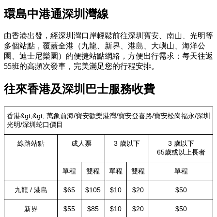
環島中港通深圳灣線
由香港出發，經深圳灣口岸輕鬆前往深圳寶安、南山、光明等
多個站點，覆蓋全港（九龍、新界、港島、大嶼山、海洋公
園、迪士尼樂園）的便捷站點網絡，方便出行需求；每天往返
55班的高頻次發車，完美滿足您的行程安排。
往來香港及深圳巴士服務收費
香港&gt;&gt; 萬象前海/寶安歡樂港灣/寶安登喜路/寶安松崗福永/深圳
光明/深圳蛇口價目
線路站點
成人票
3 歲以下
3 歲以下
65歲或以上長者
單程
雙程
單程
雙程
單程
九龍 / 港島
$65
$105
$10
$20
$50
新界
$55
$85
$10
$20
$50