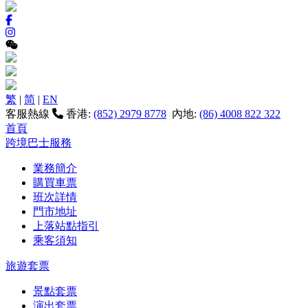
繁
|
简
|
EN
客服熱線
香港:
(852) 2979 8778
內地:
(86) 4008 822 322
首頁
跨境巴士服務
業務簡介
購買車票
班次詳情
門市地址
上落站點指引
乘客須知
旅遊套票
景點套票
演出套票