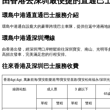
由香港去深圳最便捷的直通巴
環島中港通直通巴士服務介紹
環島中港通自設龐大的豪華跨境巴士車隊，提供往返中港兩地
環島中港通深圳灣線
由香港出發，經深圳灣口岸輕鬆前往深圳寶安、南山、光明等
高頻次發車，完美滿足您的行程安排。
往來香港及深圳巴士服務收費
香港&gt;&gt; 萬象前海/寶安歡樂港灣/寶安登喜路/寶安松崗福永/深圳
線路站點
成人票
3 歲以下
65
單程
雙程
單程
雙程