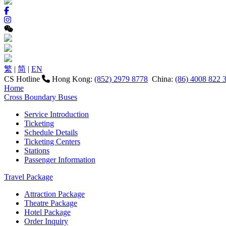
繁
|
简
|
EN
CS Hotline
Hong Kong:
(852) 2979 8778
China:
(86) 4008 822 
Home
Cross Boundary Buses
Service Introduction
Ticketing
Schedule Details
Ticketing Centers
Stations
Passenger Information
Travel Package
Attraction Package
Theatre Package
Hotel Package
Order Inquiry