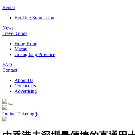
Rental
Booking Submission
News
Travel Guide
Hong Kong
Macau
Guangdong Province
FAQ
Contact
About Us
Contact Us
Advertising
Online Ticketing❯