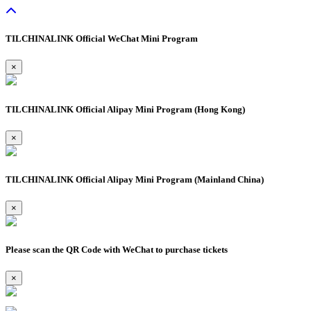
TILCHINALINK Official WeChat Mini Program
×
TILCHINALINK Official Alipay Mini Program (Hong Kong)
×
TILCHINALINK Official Alipay Mini Program (Mainland China)
×
Please scan the QR Code with WeChat to purchase tickets
×