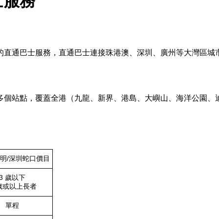
士服務
的直通巴士服務，直通巴士連接珠港澳、深圳、廣州等大灣區城
多個站點，覆蓋全港（九龍、新界、港島、大嶼山、海洋公園、迪
光明/深圳蛇口價目
3 歲以下
歲或以上長者
單程