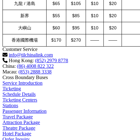
九龍 / 港島
$65
$105
$10
$20
新界
$55
$85
$10
$20
大嶼山
$60
$95
$10
$20
香港國際機場
$170
$270
——
——
Customer Service
info@tilchinalink.com
Hong Kong:
(852) 2979 8778
China:
(86) 4008 822 322
Macau:
(853) 2888 3338
Cross Boundary Buses
Service Introduction
Ticketing
Schedule Details
Ticketing Centers
Stations
Passenger Information
Travel Package
Attraction Package
Theatre Package
Hotel Package
Order Inquiry