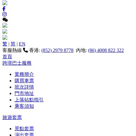
繁
|
简
|
EN
客服熱線
香港:
(852) 2979 8778
內地:
(86) 4008 822 322
首頁
跨境巴士服務
業務簡介
購買車票
班次詳情
門市地址
上落站點指引
乘客須知
旅遊套票
景點套票
演出套票