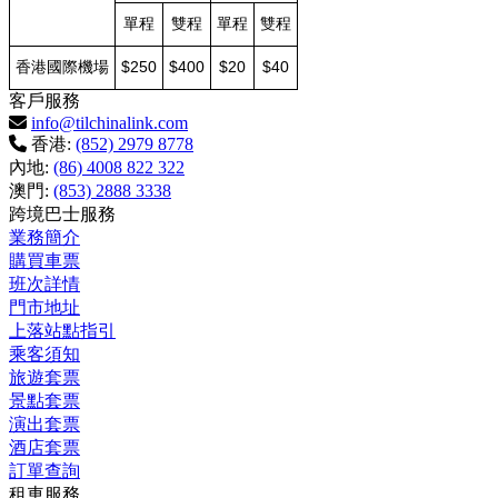
單程
雙程
單程
雙程
香港國際機場
$250
$400
$20
$40
客戶服務
info@tilchinalink.com
香港:
(852) 2979 8778
內地:
(86) 4008 822 322
澳門:
(853) 2888 3338
跨境巴士服務
業務簡介
購買車票
班次詳情
門市地址
上落站點指引
乘客須知
旅遊套票
景點套票
演出套票
酒店套票
訂單查詢
租車服務