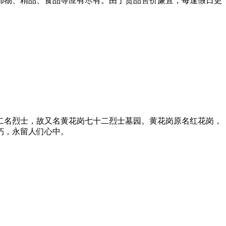
服、饰物、精品、食品等应有尽有。由于货品售价廉宜，每逢假日更
十二名烈士，故又名黄花岗七十二烈士墓园。黄花岗原名红花岗，
朽，永留人们心中。