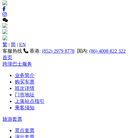
繁
|
简
|
EN
客服热线
香港:
(852) 2979 8778
国内:
(86) 4008 822 322
首页
跨境巴士服务
业务简介
购买车票
班次详情
门市地址
上落站点指引
乘客须知
旅游套票
景点套票
演出套票