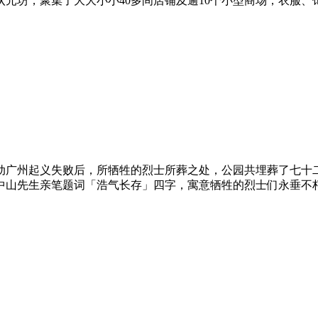
的状元坊，聚集了大大小小40多间店铺及逾10个小型商场，衣
发动广州起义失败后，所牺牲的烈士所葬之处，公园共埋葬了七
着孙中山先生亲笔题词「浩气长存」四字，寓意牺牲的烈士们永垂不