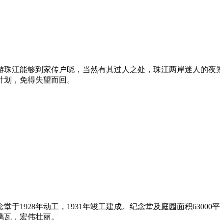
夜游珠江能够到家传户晓，当然有其过人之处，珠江两岸迷人的夜
计划，免得失望而回。
于1928年动工，1931年竣工建成。纪念堂及庭园面积6300
璃瓦，宏伟壮丽。