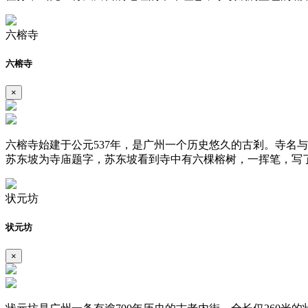
六榕寺
六榕寺
×
六榕寺始建于公元537年，是广州一个历史悠久的古剎。寺名与
苏东坡为寺庙题字，苏东坡看到寺中有六棵榕树，一挥笔，写
状元坊
状元坊
×