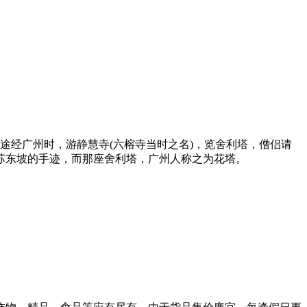
坡途经广州时，游静慧寺(六榕寺当时之名)，览舍利塔，僧侣请
苏东坡的手迹，而那座舍利塔，广州人称之为花塔。