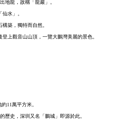
如出地龍，故稱「龍巖」。
「仙水」。
石構築，獨特而自然。
後登上觀音山山頂，一覽大鵬灣美麗的景色。
地約11萬平方米。
侮的歷史，深圳又名「鵬城」即源於此。