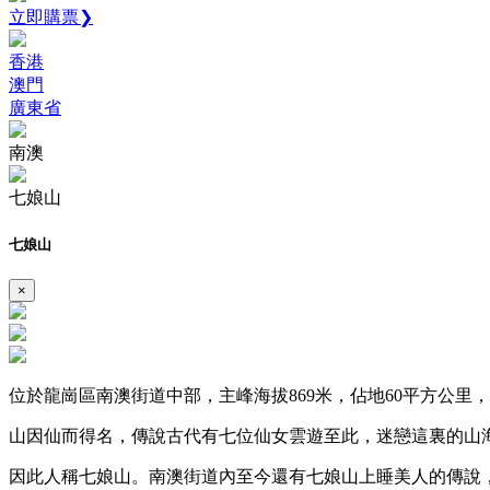
立即購票❯
香港
澳門
廣東省
南澳
七娘山
七娘山
×
位於龍崗區南澳街道中部，主峰海拔869米，佔地60平方公里
山因仙而得名，傳說古代有七位仙女雲遊至此，迷戀這裏的山
因此人稱七娘山。南澳街道內至今還有七娘山上睡美人的傳說