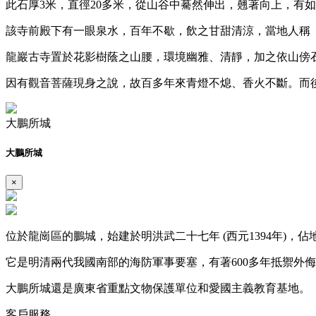
此石厚3米，直徑20多米，從山谷中驀然伸出，翹著向上，有
該寺前殿下有一眼泉水，百年不歇，飲之甘甜清涼，當地人稱
龍巖古寺置於花影樹蔭之山腰，環境幽雅、清靜，加之依山傍
因有觀音菩薩現身之說，故百多年來青燈不熄、香火不斷。而
大鵬所城
大鵬所城
×
位於龍崗區的鵬城，始建於明洪武二十七年 (西元1394年)，佔
它是明清兩代我國南部的海防軍事要塞，有著600多年抵禦外
大鵬所城還是廣東省重點文物保護單位和愛國主義教育基地。
客戶服務