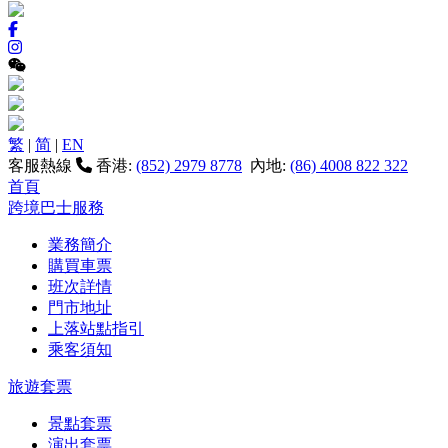
繁
|
简
|
EN
客服熱線
香港:
(852) 2979 8778
內地:
(86) 4008 822 322
首頁
跨境巴士服務
業務簡介
購買車票
班次詳情
門市地址
上落站點指引
乘客須知
旅遊套票
景點套票
演出套票