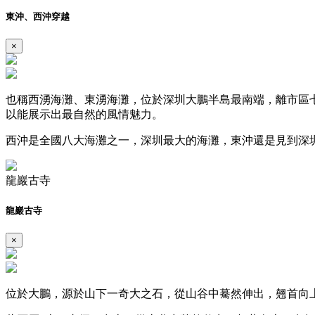
東沖、西沖穿越
×
也稱西湧海灘、東湧海灘，位於深圳大鵬半島最南端，離市區
以能展示出最自然的風情魅力。
西沖是全國八大海灘之一，深圳最大的海灘，東沖還是見到深
龍巖古寺
龍巖古寺
×
位於大鵬，源於山下一奇大之石，從山谷中驀然伸出，翹首向