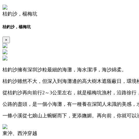
桔釣沙，楊梅坑
桔釣沙，楊梅坑
×
桔釣沙擁有深圳沙粒最細的海灘，海水潔凈，海沙綿柔。
桔釣沙雖然不大，但深入到海灘邊的高大樹木遮蔭蔽日，環境
從桔釣沙再向前行2～3公里左右，就是楊梅坑漁村，沿路徐行
公路的盡頭，是一個小海灘，有一種養在深閨人未識的美感，
一條小溪從七娘山上蜿蜒而下，更添嫵媚。再向前，你就可以
東沖、西沖穿越