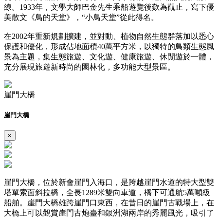
線。1933年，文學大師巴金先生乘船遊覽後歎為觀止，寫下優
美散文《鳥的天堂》，“小鳥天堂”從此得名。
在2002年重新規劃擴建，並對動、植物自然生態群落加以悉心
保護和優化，形成佔地面積40萬平方米，以獨特的鳥類生態風
景為主題，集生態旅遊、文化遊、健康旅遊、休閒遊於一體，
充分展現旅遊新時尚的園林化，多功能大型景區。
崖門大橋
崖門大橋
×
崖門大橋，位於新會崖門入海口，是跨越崖門水道的特大型雙
塔單索面斜拉橋，全長1289米雙向車道，橋下可通航5萬噸級
船舶。崖門大橋雄跨崖門口東西，在昔日的崖門古戰場上，在
大橋上可以觀賞崖門古炮臺和銀洲湖兩岸的秀麗風光，吸引了