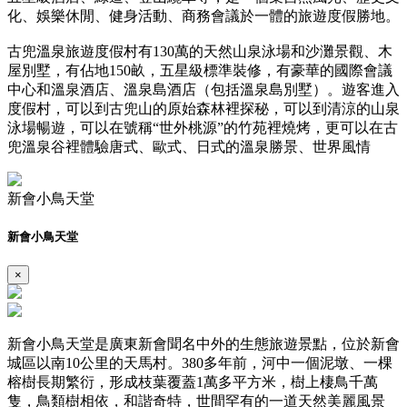
化、娛樂休閒、健身活動、商務會議於一體的旅遊度假勝地。
古兜溫泉旅遊度假村有130萬的天然山泉泳場和沙灘景觀、木
屋別墅，有佔地150畝，五星級標準裝修，有豪華的國際會議
中心和溫泉酒店、溫泉島酒店（包括溫泉島別墅）。遊客進入
度假村，可以到古兜山的原始森林裡探秘，可以到清涼的山泉
泳場暢遊，可以在號稱“世外桃源”的竹苑裡燒烤，更可以在古
兜溫泉谷裡體驗唐式、歐式、日式的溫泉勝景、世界風情
新會小鳥天堂
新會小鳥天堂
×
新會小鳥天堂是廣東新會聞名中外的生態旅遊景點，位於新會
城區以南10公里的天馬村。380多年前，河中一個泥墩、一棵
榕樹長期繁衍，形成枝葉覆蓋1萬多平方米，樹上棲鳥千萬
隻，鳥類樹相依，和諧奇特，世間罕有的一道天然美麗風景