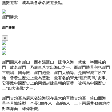
無數遊客，成為新會著名旅遊景點。
崖門勝景
崖門勝景
×
崖門因東有崖山，西有湯瓶山，延伸入海，就像一半開掩的
門，故名崖門，乃廣東八大出海口之一。而崖門勝景包括崖門
古戰場、國母殿、崖門炮臺、崖門大橋等。是南宋滅亡所在
地，曾發生歷史上最為悲壯、最有名的宋元“崖門海戰”史事。
它導致中國歷史上的兩個封建皇朝的更替，被稱為中國歷史
上“四大海戰”之一。
崖門古炮臺為廣東省沿海現存最大的單體古炮臺，倚山面海，
呈半月城垛型，全長180多米，高約6米，上下兩層共43個炮位
對準海面，雄偉壯觀。