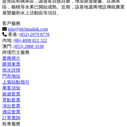
捉魚區和摘果區，讓遊客自娛自樂，增加旅遊樂趣。在摘果
區，楊桃等水果已開始成熟。近期，該基地還將增設傳統農業
展覽廳和水上活動區等項目。
客戶服務
info@tilchinalink.com
香港:
(852) 2979 8778
內地:
(86) 4008 822 322
澳門:
(853) 2888 3338
跨境巴士服務
業務簡介
購買車票
班次詳情
門市地址
上落站點指引
乘客須知
旅遊套票
景點套票
演出套票
酒店套票
訂單查詢
租車服務