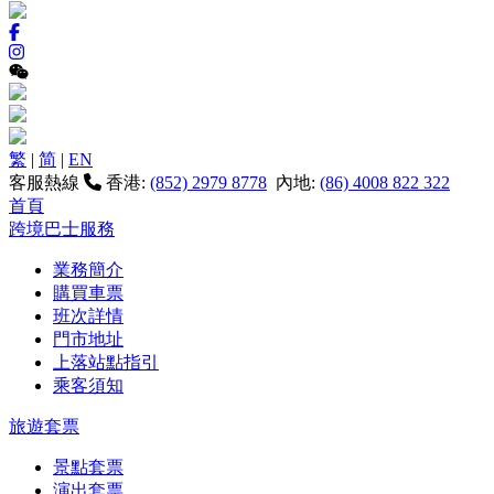
繁
|
简
|
EN
客服熱線
香港:
(852) 2979 8778
內地:
(86) 4008 822 322
首頁
跨境巴士服務
業務簡介
購買車票
班次詳情
門市地址
上落站點指引
乘客須知
旅遊套票
景點套票
演出套票