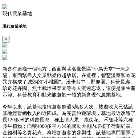
現代農業基地
現代農業基地
×
新會有這樣一個地方，西面與著名風景區“小鳥天堂”一河之
隔，東面緊靠人文景點梁啟超故居。在這裡，智慧溫室和奇花
異卉構成了城郊的“小桃園”。漫步其中，野趣園、科普長廊、
珍奇花卉園、無土栽培果菜園等令人流連忘返，這便是集生產
示範、科普教育和觀光旅遊於一體的新會現代農業基地。
今年以來，該基地接待遊客超過5萬多人次，旅遊收入已佔該
基地經營總收入的近四成。為完善旅遊環境，基地最近改造了
長120多米的科普長廊，種上情人果、炮仗花、禾雀花等六種
藤生植物；面積4000多平方米的聯動大棚內培植了荷蘭紅掌、
金錢樹等名貴花卉。為增加遊客的參與性，該基地專門開闢了