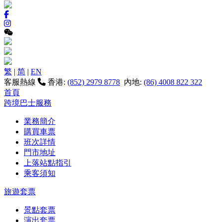
繁
|
简
|
EN
客服熱線
香港:
(852) 2979 8778
內地:
(86) 4008 822 322
首頁
跨境巴士服務
業務簡介
購買車票
班次詳情
門市地址
上落站點指引
乘客須知
旅遊套票
景點套票
演出套票