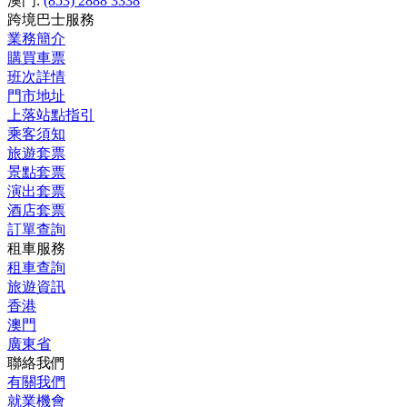
澳門:
(853) 2888 3338
跨境巴士服務
業務簡介
購買車票
班次詳情
門市地址
上落站點指引
乘客須知
旅遊套票
景點套票
演出套票
酒店套票
訂單查詢
租車服務
租車查詢
旅遊資訊
香港
澳門
廣東省
聯絡我們
有關我們
就業機會