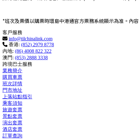
*班次及票價以購票時環島中港通官方票務系統顯示為准。內
客戶服務
info@tilchinalink.com
香港:
(852) 2979 8778
內地:
(86) 4008 822 322
澳門:
(853) 2888 3338
跨境巴士服務
業務簡介
購買車票
班次詳情
門市地址
上落站點指引
乘客須知
旅遊套票
景點套票
演出套票
酒店套票
訂單查詢