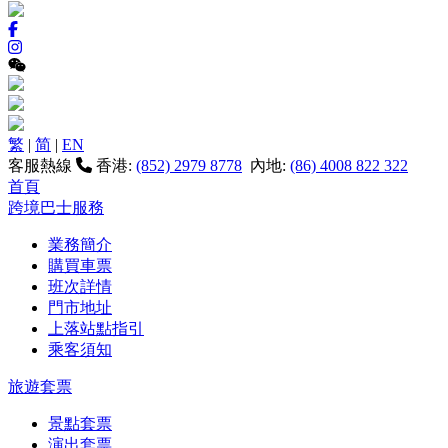
繁
|
简
|
EN
客服熱線
香港:
(852) 2979 8778
內地:
(86) 4008 822 322
首頁
跨境巴士服務
業務簡介
購買車票
班次詳情
門市地址
上落站點指引
乘客須知
旅遊套票
景點套票
演出套票