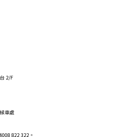
 2/F
門候車處
08 822 322。