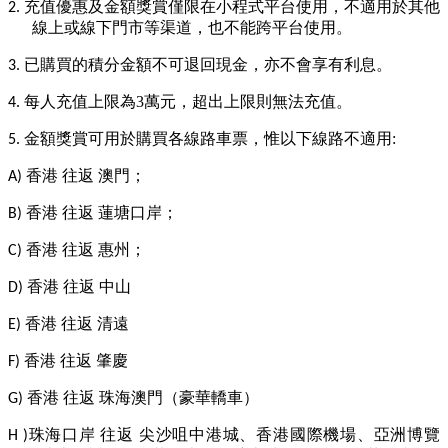
充值優惠及金額獎賞僅限在小程式平台使用，不適用於其他
2.
線上或線下門市等渠道，也不能跨平台使用。
已購買的積分金額不可退回現金，亦不會享有利息。
3.
每人充值上限為
3
萬元，超出上限則無法充值。
4.
金額獎賞可用於購買各線路車票，惟以下線路不適用
:
5.
香港 往返 澳門；
A)
香港 往返 蓮塘口岸；
B)
香港 往返 惠州；
C)
香港 往返 中山
D)
香港 往返 清遠
E)
香港 往返 肇慶
F)
香港 往返 珠海澳門（豪華轎車）
G)
珠海口岸 往返 尖沙咀中港城、香港國際機場、亞洲博覽
H )