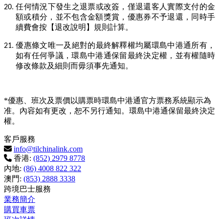
任何情況下發生之退票或改簽，僅退還客人實際支付的金
20.
額或積分，並不包含金額獎賞，優惠券不予退還，同時手
續費會按【退改說明】規則計算。
優惠條文唯一及絕對的最終解釋權均屬環島中港通所有，
21.
如有任何爭議，環島中港通保留最終決定權，並有權隨時
修改條款及細則而毋須事先通知。
*
優惠、班次及票價以購票時環島中港通官方票務系統顯示為
准。內容如有更改，恕不另行通知。環島中港通保留最終決定
權。
客戶服務
info@tilchinalink.com
香港:
(852) 2979 8778
內地:
(86) 4008 822 322
澳門:
(853) 2888 3338
跨境巴士服務
業務簡介
購買車票