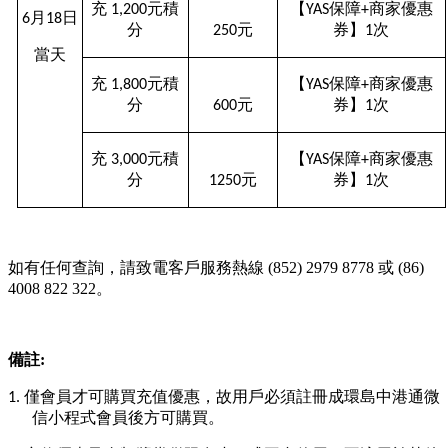
充
元積
【
保障
商家優惠
1,200
YAS
+
月
日
6
18
分
元
券】
次
250
1
當天
充
元積
【
保障
商家優惠
1,800
YAS
+
分
元
券】
次
600
1
充
元積
【
保障
商家優惠
3,000
YAS
+
分
元
券】
次
1250
1
如有任何查詢，請致電客戶服務熱線
(852) 2979 8778
或
(86)
4008 822 322
。
備註
:
僅會員才可購買充值優惠，故用戶必須註冊成環島中港通微
1.
信小程式會員後方可購買。