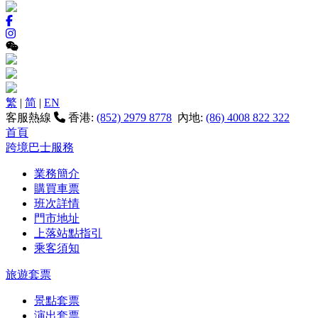
繁
|
简
|
EN
客服熱線
香港:
(852) 2979 8778
內地:
(86) 4008 822 322
首頁
跨境巴士服務
業務簡介
購買車票
班次詳情
門市地址
上落站點指引
乘客須知
旅遊套票
景點套票
演出套票