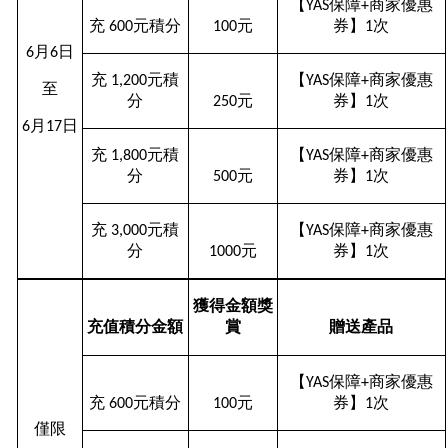
【
保障
商家優惠
YAS
+
充
元積分
元
券】
次
600
100
1
月
日
6
6
充
元積
【
保障
商家優惠
1,200
YAS
+
至
分
元
券】
次
250
1
月
日
6
17
充
元積
【
保障
商家優惠
1,800
YAS
+
分
元
券】
次
500
1
充
元積
【
保障
商家優惠
3,000
YAS
+
分
元
券】
次
1000
1
獲得金額獎
充值積分金額
賞
贈送產品
【
保障
商家優惠
YAS
+
充
元積分
元
券】
次
600
100
1
僅限