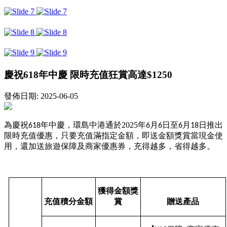
慶祝618年中慶 限時充值狂賞高達$1250
發佈日期: 2025-06-05
為慶祝
年中慶
，環島中港通
於
2025
年
月
日至
月
日推出
618
6
6
6
18
限時充值優惠，只要充值滿指定金額，即送金額獎賞當現金使
用，還加送旅遊保障及商家優惠券，充得越多，省得越多。
獲得金額獎
充值積分金額
賞
贈送產品