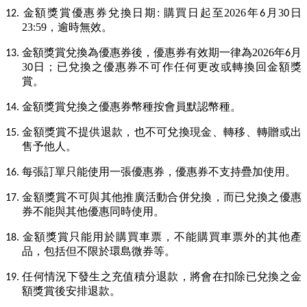
金額獎賞優惠券兌換日期
:
購買日起至
2026
年
月
3
日
12.
6
0
23:59
，逾時無效。
金額獎賞兌換為優惠券後，優惠券有效期一律為
2026
年
月
13.
6
3
日；已兌換之優惠券不可作任何更改或轉換回金額獎
0
賞。
金額獎賞兌換之優惠券幣種按會員默認幣種。
14.
金額獎賞不提供退款，也不可兌換現金、轉移、轉贈或出
15.
售予他人。
每張訂單只能使用一張優惠券，優惠券不支持
疊加
使用。
16.
金額獎賞不可與其他推廣活動合併兌換，而已兌換之優惠
17.
券不能與其他優惠同時使用。
金額獎賞只能用於購買車票，不能購買車票外的其他產
18.
品，包括但不限於環島微券等。
任何情況下發生之充值積分退款，將會在扣除已兌換之金
19.
額獎賞後安排退款。