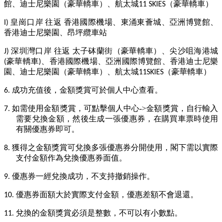
館、迪士尼樂園（豪華轎車）、航太城
（豪華轎車）
11 SKIES
皇崗口岸 往返 香港國際機場、
東涌
東薈城、亞洲博覽館、
I)
香港迪士尼樂園、昂坪纜車站
深圳灣口岸 往返 太子砵蘭街（豪華轎車）、尖沙咀海港城
J)
豪華轎車
、香港國際機場、亞洲國際博覽館、香港迪士尼樂
(
)
園、迪士尼樂園（豪華轎車）、航太城
（豪華轎車）
11SKIES
成功充值後，金額獎賞可於個人中心查看。
6.
如需使用金額獎賞，可點擊個人中心
->
金額獎賞，自行輸入
7.
需要兌換金額，然後生成一張優惠券，在購買車票時使用
有關優惠券即可。
獲得之金額獎賞可兌換多張優惠券分開使用，閣下需以實際
8.
支付金額作為兌換優惠券面值。
優惠券一經兌換成功，不支持撤銷操作。
9.
優惠券面額大於實際支付金額，優惠差額不會退還。
10.
兌換的金額獎賞必須是整數，不可以有小數點。
11.