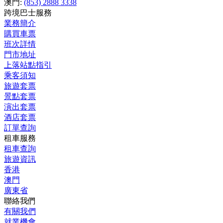
澳門:
(853) 2888 3338
跨境巴士服務
業務簡介
購買車票
班次詳情
門市地址
上落站點指引
乘客須知
旅遊套票
景點套票
演出套票
酒店套票
訂單查詢
租車服務
租車查詢
旅遊資訊
香港
澳門
廣東省
聯絡我們
有關我們
就業機會