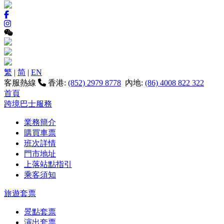
繁
|
简
|
EN
客服熱線
香港:
(852) 2979 8778
內地:
(86) 4008 822 322
首頁
跨境巴士服務
業務簡介
購買車票
班次詳情
門市地址
上落站點指引
乘客須知
旅遊套票
景點套票
演出套票