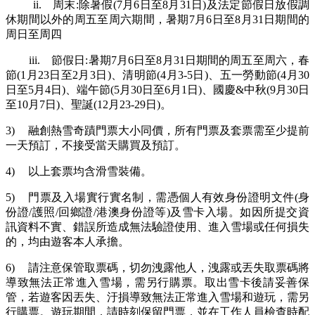
ii.
周末:除暑假(7月6日至8月31日)及法定節假日放假調
休期間以外的周五至周六期間，暑期7月6日至8月31日期間的
周日至周四
iii.
節假日:暑期7月6日至8月31日期間的周五至周六，春
節(1月23日至2月3日)、清明節(4月3-5日)、五一勞動節(4月30
日至5月4日)、端午節(5月30日至6月1日)、國慶&中秋(9月30日
至10月7日)、聖誕(12月23-29日)。
3)
融創熱雪奇蹟門票大小同價，所有門票及套票需至少提前
一天預訂，不接受當天購買及預訂。
4)
以上套票均含滑雪裝備。
5)
門票及入場實行實名制，需憑個人有效身份證明文件(身
份證/護照/回鄉證/港澳身份證等)及雪卡入場。如因所提交資
訊資料不實、錯誤所造成無法驗證使用、進入雪場或任何損失
的，均由遊客本人承擔。
6)
請注意保管取票碼，切勿洩露他人，洩露或丟失取票碼將
導致無法正常進入雪場，需另行購票。取出雪卡後請妥善保
管，若遊客因丟失、汙損導致無法正常進入雪場和遊玩，需另
行購票。遊玩期間，請時刻保留門票，並在工作人員檢查時配