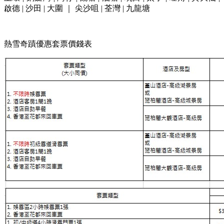
啟德 | 沙田 | 大圍 ｜ 尖沙咀 | 荃灣 | 九龍塘
熱雪奇蹟優惠套票價錢表