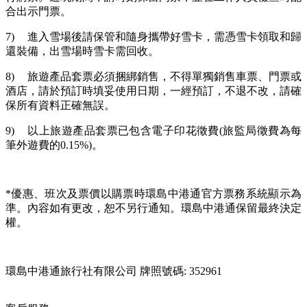
合出示門票。
7)
進入雪場後請保管和隨身攜帶好雪卡，需憑雪卡領取和歸
還裝備，出雪場時雪卡需回收。
8)
旅遊產品套票必須捆綁銷售，不得單獨銷售車票、門票或
酒店，請於預訂時填妥使用日期，一經預訂，不退不改，請確
保所有資料正確無誤。
9)
以上旅遊產品套票已包含電子印花徵費(旅監局徵費為每
筆外遊費的0.15%)。
*優惠、班次及票價以購票時環島中港通官方票務系統顯示為
準。內容如有更改，恕不另行通知。環島中港通保留最終決定
權。
環島中港通旅行社有限公司 牌照號碼: 352961