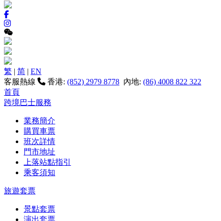
繁
|
简
|
EN
客服熱線
香港:
(852) 2979 8778
內地:
(86) 4008 822 322
首頁
跨境巴士服務
業務簡介
購買車票
班次詳情
門市地址
上落站點指引
乘客須知
旅遊套票
景點套票
演出套票