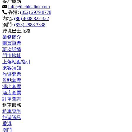
客戶服務
info@tilchinalink.com
香港:
(852) 2979 8778
內地:
(86) 4008 822 322
澳門:
(853) 2888 3338
跨境巴士服務
業務簡介
購買車票
班次詳情
門市地址
上落站點指引
乘客須知
旅遊套票
景點套票
演出套票
酒店套票
訂單查詢
租車服務
租車查詢
旅遊資訊
香港
澳門