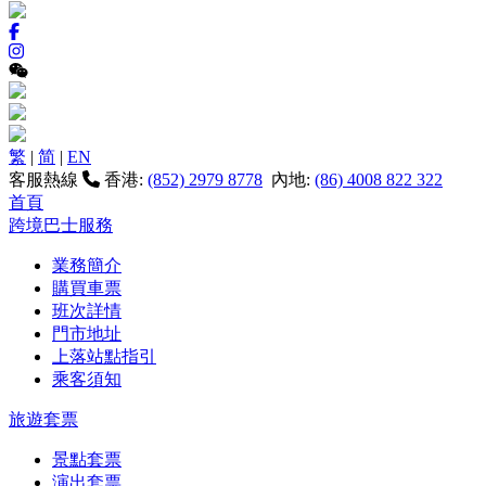
繁
|
简
|
EN
客服熱線
香港:
(852) 2979 8778
內地:
(86) 4008 822 322
首頁
跨境巴士服務
業務簡介
購買車票
班次詳情
門市地址
上落站點指引
乘客須知
旅遊套票
景點套票
演出套票