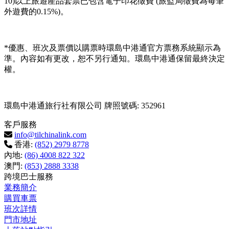
10)以上旅遊產品套票已包含電子印花徵費 (旅監局徵費為每筆
外遊費的0.15%)。
*優惠、班次及票價以購票時環島中港通官方票務系統顯示為
準。內容如有更改，恕不另行通知。環島中港通保留最終決定
權。
環島中港通旅行社有限公司 牌照號碼: 352961
客戶服務
info@tilchinalink.com
香港:
(852) 2979 8778
內地:
(86) 4008 822 322
澳門:
(853) 2888 3338
跨境巴士服務
業務簡介
購買車票
班次詳情
門市地址