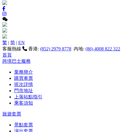
繁
|
简
|
EN
客服熱線
香港:
(852) 2979 8778
內地:
(86) 4008 822 322
首頁
跨境巴士服務
業務簡介
購買車票
班次詳情
門市地址
上落站點指引
乘客須知
旅遊套票
景點套票
演出套票