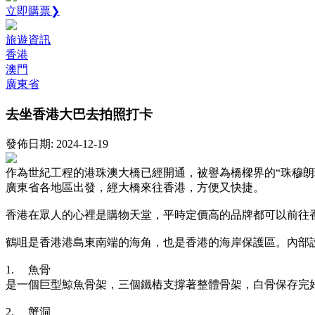
立即購票❯
旅遊資訊
香港
澳門
廣東省
去坐香港大巴去拍照打卡
發佈日期: 2024-12-19
作為世紀工程的港珠澳大橋已經開通，被譽為橋樑界的“珠穆朗
廣東省各地區出發，經大橋來往香港，方便又快捷。
香港在眾人的心裡是購物天堂，平時定價高的品牌都可以前往
鶴咀是香港港島東南端的海角，也是香港的海岸保護區。內部
1.
魚骨
是一個巨型鯨魚骨架，三個鐵樁支撐著整體骨架，白骨保存完
2.
蟹洞