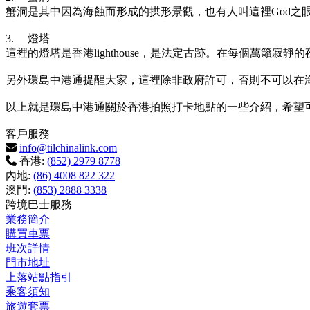
蟹洞是其中因為海蝕而形成的拱形景觀，也有人叫這裡God之
3.
燈塔
這裡的燈塔是香港lighthouse，是法定古跡。在每個萬籟寂
另外環島中港通提醒大家，這裡除非政府許可，否則不可以在
以上就是環島中港通關於香港拍照打卡地點的一些介紹，希望
客戶服務
info@tilchinalink.com
香港:
(852) 2979 8778
內地:
(86) 4008 822 322
澳門:
(853) 2888 3338
跨境巴士服務
業務簡介
購買車票
班次詳情
門市地址
上落站點指引
乘客須知
旅遊套票