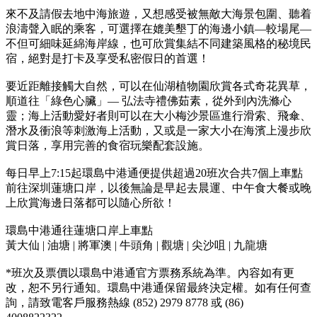
來不及請假去地中海旅遊，又想感受被無敵大海景包圍、聽着
浪濤聲入眠的乘客，可選擇在媲美墾丁的海邊小鎮—較場尾—
不但可細味延綿海岸線，也可欣賞集結不同建築風格的秘境民
宿，絕對是打卡及享受私密假日的首選！
要近距離接觸大自然，可以在仙湖植物園欣賞各式奇花異草，
順道往「綠色心臟」— 弘法寺禮佛茹素，從外到內洗滌心
靈；海上活動愛好者則可以在大小梅沙景區進行滑索、飛傘、
潛水及衝浪等刺激海上活動，又或是一家大小在海濱上漫步欣
賞日落，享用完善的食宿玩樂配套設施。
每日早上7:15起環島中港通便提供超過20班次合共7個上車點
前往深圳蓮塘口岸，以後無論是早起去晨運、中午食大餐或晚
上欣賞海邊日落都可以隨心所欲！
環島中港通往蓮塘口岸上車點
黃大仙 | 油塘 | 將軍澳 | 牛頭角 | 觀塘 | 尖沙咀 | 九龍塘
*班次及票價以環島中港通官方票務系統為準。內容如有更
改，恕不另行通知。環島中港通保留最終決定權。如有任何查
詢，請致電客戶服務熱線 (852) 2979 8778 或 (86)