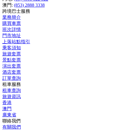
澳門:
(853) 2888 3338
跨境巴士服務
業務簡介
購買車票
班次詳情
門市地址
上落站點指引
乘客須知
旅遊套票
景點套票
演出套票
酒店套票
訂單查詢
租車服務
租車查詢
旅遊資訊
香港
澳門
廣東省
聯絡我們
有關我們