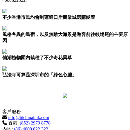
4008822322。
不少香港市民均會到蓮塘口岸商業城選購餸菜
風格各異的民宿，以及無敵大海景是遊客前往較場尾的主要原
因
仙湖植物園內栽種了不少奇花異草
弘法寺可算是深圳市的「綠色心臟」
客戶服務
info@tilchinalink.com
香港:
(852) 2979 8778
內地:
(86) 4008 822 322