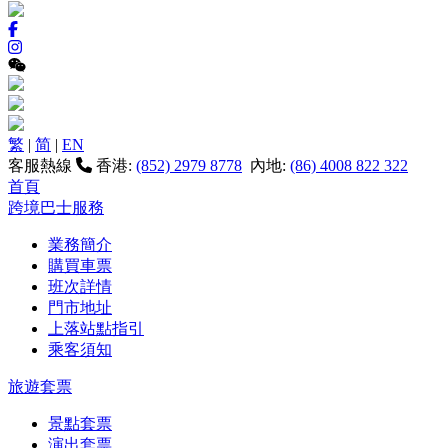
繁
|
简
|
EN
客服熱線
香港:
(852) 2979 8778
內地:
(86) 4008 822 322
首頁
跨境巴士服務
業務簡介
購買車票
班次詳情
門市地址
上落站點指引
乘客須知
旅遊套票
景點套票
演出套票