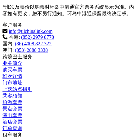
*班次及票价以购票时环岛中港通官方票务系统显示为准。内
容如有更改，恕不另行通知。环岛中港通保留最终决定权。
客户服务
info@tilchinalink.com
香港:
(852) 2979 8778
国内:
(86) 4008 822 322
澳门:
(853) 2888 3338
跨境巴士服务
业务简介
购买车票
班次详情
门市地址
上落站点指引
乘客须知
旅游套票
景点套票
演出套票
酒店套票
订单查询
租车服务