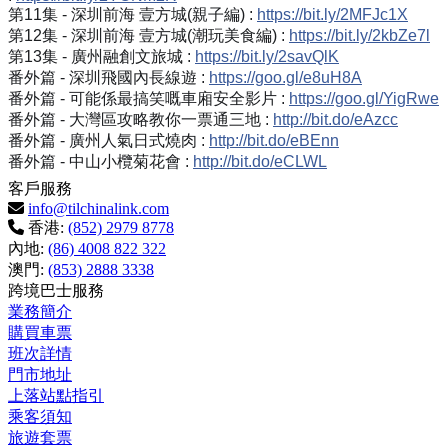
第11集 - 深圳前海 壹方城(親子編) :
https://bit.ly/2MFJc1X
第12集 - 深圳前海 壹方城(潮玩美食編) :
https://bit.ly/2kbZe7l
第13集 - 廣州融創文旅城 :
https://bit.ly/2savQlK
番外篇 - 深圳飛國內長線遊 :
https://goo.gl/e8uH8A
番外篇 - 可能係最搞笑嘅車廂安全影片 :
https://goo.gl/YigRwe
番外篇 - 大灣區攻略教你一票通三地 :
http://bit.do/eAzcc
番外篇 - 廣州人氣日式燒肉 :
http://bit.do/eBEnn
番外篇 - 中山小欖菊花會 :
http://bit.do/eCLWL
客戶服務
info@tilchinalink.com
香港:
(852) 2979 8778
內地:
(86) 4008 822 322
澳門:
(853) 2888 3338
跨境巴士服務
業務簡介
購買車票
班次詳情
門市地址
上落站點指引
乘客須知
旅遊套票