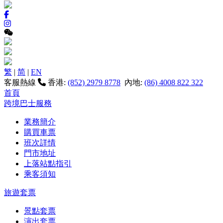
繁
|
简
|
EN
客服熱線
香港:
(852) 2979 8778
內地:
(86) 4008 822 322
首頁
跨境巴士服務
業務簡介
購買車票
班次詳情
門市地址
上落站點指引
乘客須知
旅遊套票
景點套票
演出套票