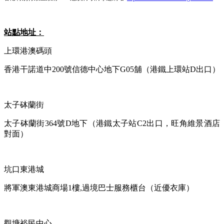
站點地址：
上環港澳碼頭
香港干諾道中
200
號信德中心地下
G05
舖（港鐵上環站
D
出口）
太子砵蘭街
太子砵蘭街
364
號
D
地下（港鐵太子站
C2
出口，旺角維景酒店
對面）
坑口東港城
將軍澳東港城商場
1
樓
,
過境巴士服務櫃台（近優衣庫）
觀塘裕民中心