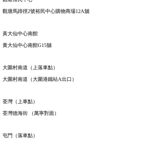
觀塘馬蹄徑
2
號裕民中心購物商場
12A
舖
黃大仙中心南館
黄大仙中心南館
G15
舖
大圍村南道（上落車點）
大圍村南道（大圍港鐵站
A
出口）
荃灣（上車點）
荃灣德海街
（萬寧對面）
屯門
（落車點）