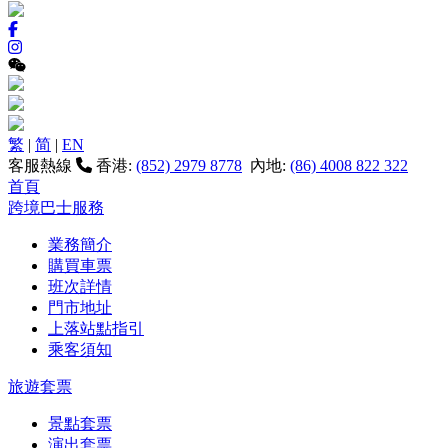
繁
|
简
|
EN
客服熱線
香港:
(852) 2979 8778
內地:
(86) 4008 822 322
首頁
跨境巴士服務
業務簡介
購買車票
班次詳情
門市地址
上落站點指引
乘客須知
旅遊套票
景點套票
演出套票