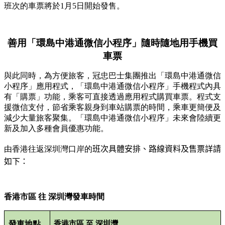
班次的車票將於
1
月
5
日開始發售。
善用
「環島中港通微信小程序」
隨時隨地用手機買
車票
與此同時，為方便旅客，冠忠巴士集團推出「環島中港通
微信
小程序」
應用程式，
「
環島中港通
微信
小程序」
手機程式內具
有「購票」功能，乘客可直接透過應用程式購買車票。程式支
援
微信
支付，節省乘客親身到車站購票的時間，乘車更簡便及
減少大量旅客聚集。
「環島中港通
微信
小程序」
未來會陸續更
新及加入多種會員優惠功能。
由香港往返深圳灣口岸的
班次具體安排、路線資料及售票詳請
如下：
香港市區
往
深圳灣發車時間
發車地點
香港市區
至
深圳灣