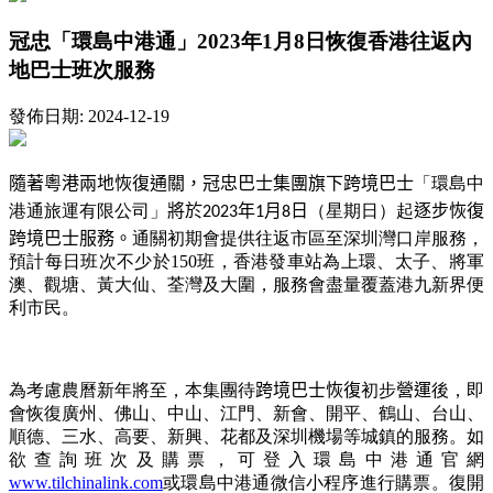
冠忠「環島中港通」2023年1月8日恢復香港往返內
地巴士班次服務
發佈日期: 2024-12-19
隨著粵港兩地恢復通關，冠忠巴士集團旗下跨境巴士
「環島中
港通旅運有限公司
」
將於
年
月
日
（星期日）起
逐步恢復
2023
1
8
跨境巴士服務。
通關初期會提供往返市區至深圳灣口岸服務，
預計每日班次不少於
150
班，香港發車站為上環、太子、將軍
澳、觀塘、黃大仙、荃灣及大圍，服務會盡量覆蓋港九新界便
利市民。
為考慮農曆新年將至，本集團待
跨境巴士恢復
初步
營運
後，即
會恢復廣州、佛山、中山、江門、新會、開平、鶴山、台山、
順德、三水、高要、新興、花都及深圳機場等城鎮的服務。如
欲查詢班次及購票，可登入環島中港通官網
www.tilchinalink.com
或環島中港通微信小程序進行購票。
復開