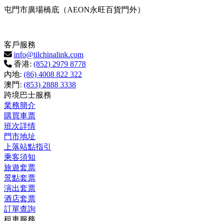
屯門市廣場橋底
（
AEON
永旺百貨門外
）
客戶服務
info@tilchinalink.com
香港:
(852) 2979 8778
內地:
(86) 4008 822 322
澳門:
(853) 2888 3338
跨境巴士服務
業務簡介
購買車票
班次詳情
門市地址
上落站點指引
乘客須知
旅遊套票
景點套票
演出套票
酒店套票
訂單查詢
租車服務