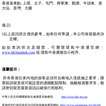
香港落車點
:
上環、太子、屯門、將軍澳、觀塘、牛頭角、黃
大仙、荃灣、大圍
備
註
:
l
以上資訊班次僅供參考，如有任何爭議，本公司保留最終決
定權。
如欲查詢班次及購票，可瀏覽環島中港通官網：
www.tilchinalink.com
或
環島中港通
微信
小程序。
溫馨提示：
所有香港往來內地的旅客必須符合兩地入境措施之要求，購
票前請留意或可能設置的過關配額限制、核酸檢測要求等，敬
請密切留意最新資訊以確保行程順利。
中華人民共和國國家衞生健康委員會網頁
:
http://www.nhc.gov.cn/
香港特別行政區政府
2019
冠狀病毒病專題網站
:
https://www.coronavirus.gov.hk/chi/