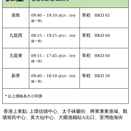
港島
09:40 – 19:10
單程
HKD 65
(
約
20 - 30
分
鐘一班
)
九龍西
08:15 – 19:15
單程
HKD 60
(
約
15 - 30
分
鐘一班
)
九龍東
09:15 – 17:45
單程
HKD 60
(
約
20 - 30
分
鐘一班
)
新界
09:40 – 18:10
單程
HKD 50
(
約
20 - 30
分
鐘一班
)
*
以上價格為大小同價
香港上車點
:
上環信德中心、太子砵蘭街、將軍澳東港城、觀
塘裕民中心、黃大仙中心、
大圍港鐵站
A
出口、荃灣德海街