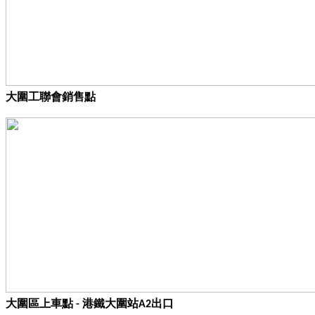
大圍工聯會銷售點
大圍區上車點 - 港鐵大圍站A2出口