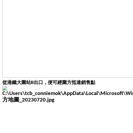
從港鐵大圍站B出口，便可經圍方抵達銷售點