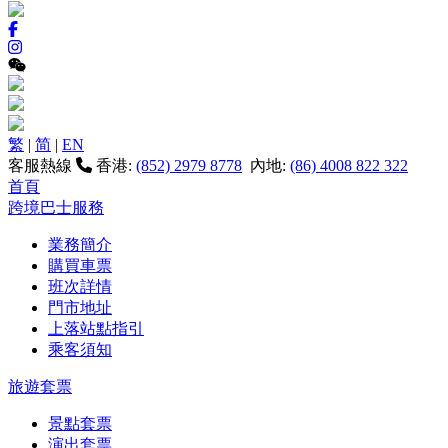
繁
|
简
|
EN
客服熱線
香港:
(852) 2979 8778
內地:
(86) 4008 822 322
首頁
跨境巴士服務
業務簡介
購買車票
班次詳情
門市地址
上落站點指引
乘客須知
旅遊套票
景點套票
演出套票