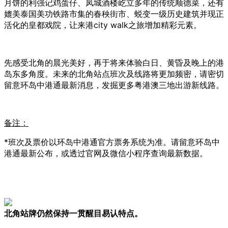
月饼的利强记鸡蛋仔、凤城酒楼屹立多年的传统顺德菜，还有
媲美泰国美功铁路市集的春秧街市、蜕变一级历史建筑并现正
活化的皇都戏院，让来港city walk之旅增加精彩元素。
先感受北角的晨光美好，再于将来体验白日、黄昏及晚上的港
岛东多角度。未来的北角站点班次及线路将更加频密，请密切
留意环岛中港通最新消息，发掘更多粤港澳三地出游新线路。
备注：
*班次及票价以环岛中港通官方票务系统为准。请留意环岛中
港通最新公布，或透过官网及微信小程序查询最新数据。
北角站牌仍然保持一贯醒目易认特点。