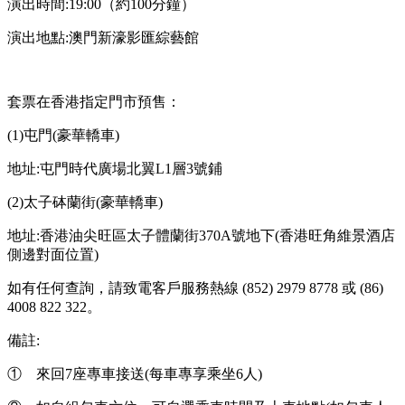
演出時間:19:00（約100分鐘）
演出地點:澳門新濠影匯綜藝館
套票在香港指定門市預售：
(1)屯門(豪華轎車)
地址:屯門時代廣場北翼L1層3號鋪
(2)太子砵蘭街(豪華轎車)
地址:香港油尖旺區太子體蘭街370A號地下(香港旺角維景酒店
側邊對面位置)
如有任何查詢，請致電客戶服務熱線 (852) 2979 8778 或 (86)
4008 822 322。
備註:
① 來回7座專車接送(每車專享乘坐6人)