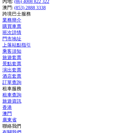
內地:
(86) 4008 822 322
澳門:
(853) 2888 3338
跨境巴士服務
業務簡介
購買車票
班次詳情
門市地址
上落站點指引
乘客須知
旅遊套票
景點套票
演出套票
酒店套票
訂單查詢
租車服務
租車查詢
旅遊資訊
香港
澳門
廣東省
聯絡我們
有關我們