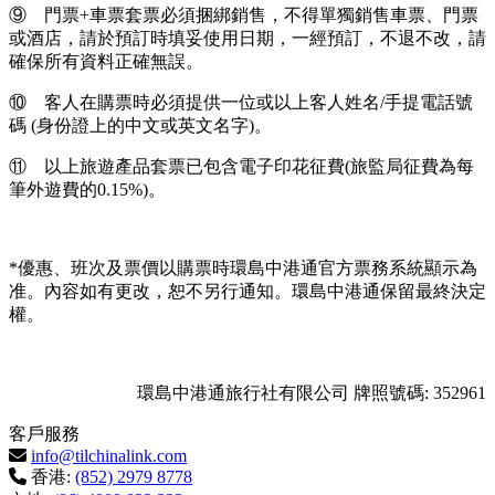
⑨ 門票+車票套票必須捆綁銷售，不得單獨銷售車票、門票
或酒店，請於預訂時填妥使用日期，一經預訂，不退不改，請
確保所有資料正確無誤。
⑩ 客人在購票時必須提供一位或以上客人姓名/手提電話號
碼 (身份證上的中文或英文名字)。
⑪ 以上旅遊產品套票已包含電子印花征費(旅監局征費為每
筆外遊費的0.15%)。
*優惠、班次及票價以購票時環島中港通官方票務系統顯示為
准。內容如有更改，恕不另行通知。環島中港通保留最終決定
權。
環島中港通旅行社有限公司 牌照號碼: 352961
客戶服務
info@tilchinalink.com
香港:
(852) 2979 8778