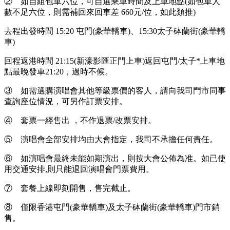
② 如自組包車六位，可自選乘車時間及上車地點(如包車人
數不足六位，則需補回來回車差 660元/位，如此類推)
去程出發時間 15:20 屯門(豪華轎車)、15:30太子砵蘭街(豪華轎
車)
回程返港時間 21:15(新濠影匯正門上車)返回屯門/太子*上車地
點最晚發車21:20，過時不候。
③ 如需選購演唱會其他等級票價的客人，請向我司門市同事
查詢座位情況，可另作訂票安排。
④ 套票一經售出 ，不作退票/改票安排。
⑤ 演唱會全部安排均由大會指定，我司不承擔任何責任。
⑥ 如演唱會最終未能如期演出，則按大會公佈為准。如已使
用交通安排,則只能退回演唱會門票費用。
⑦ 套餐上線即刻開售，售完截止。
⑧ 僅限香港屯門(豪華轎車)及太子砵蘭街(豪華轎車)門市銷
售。