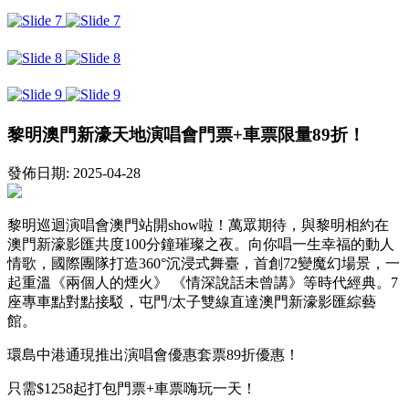
黎明澳門新濠天地演唱會門票+車票限量89折！
發佈日期: 2025-04-28
黎明巡迴演唱會澳門站開show啦！萬眾期待，與黎明相約在
澳門新濠影匯共度100分鐘璀璨之夜。向你唱一生幸福的動人
情歌，國際團隊打造360°沉浸式舞臺，首創72變魔幻場景，一
起重溫《兩個人的煙火》 《情深說話未曾講》等時代經典。7
座專車點對點接駁，屯門/太子雙線直達澳門新濠影匯綜藝
館。
環島中港通現推出演唱會優惠套票89折優惠！
只需$1258起打包門票+車票嗨玩一天！