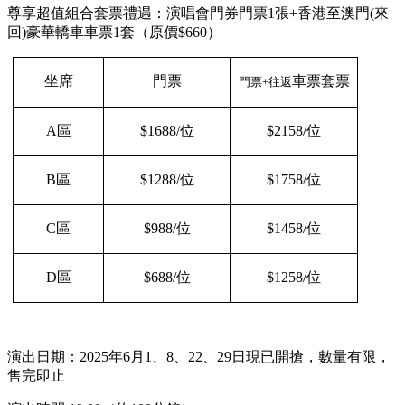
尊享超值組合套票禮遇：演唱會門券門票1張+香港至澳門(來
回)豪華轎車車票1套（原價$660）
坐席
門票
車票
套票
門票
+往返
A區
$
168
8/位
$
215
8/位
B區
$
128
8/位
$
175
8/位
C區
$
98
8/位
$1
45
8/位
D區
$
68
8/位
$1
25
8/位
演出日期：2025年6月1、8、22、29日現已開搶，數量有限，
售完即止