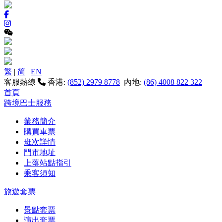
繁
|
简
|
EN
客服熱線
香港:
(852) 2979 8778
內地:
(86) 4008 822 322
首頁
跨境巴士服務
業務簡介
購買車票
班次詳情
門市地址
上落站點指引
乘客須知
旅遊套票
景點套票
演出套票