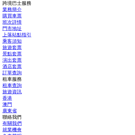
跨境巴士服務
業務簡介
購買車票
班次詳情
門市地址
上落站點指引
乘客須知
旅遊套票
景點套票
演出套票
酒店套票
訂單查詢
租車服務
租車查詢
旅遊資訊
香港
澳門
廣東省
聯絡我們
有關我們
就業機會