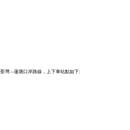
全新荃灣—蓮塘口岸路線，上下車站點如下: