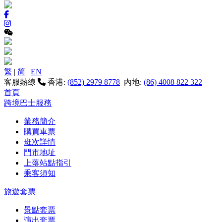
繁
|
简
|
EN
客服熱線
香港:
(852) 2979 8778
內地:
(86) 4008 822 322
首頁
跨境巴士服務
業務簡介
購買車票
班次詳情
門市地址
上落站點指引
乘客須知
旅遊套票
景點套票
演出套票