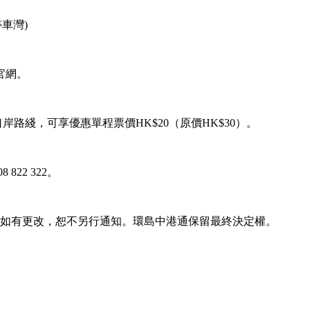
車灣)
官網。
口岸路綫，可享優惠單程票價HK$20（原價HK$30）。
 822 322。
容如有更改，恕不另行通知。環島中港通保留最終決定權。