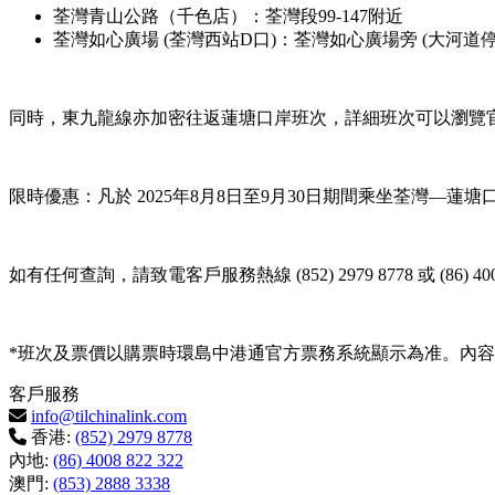
荃灣青山公路（千色店）：荃灣段99-147附近
荃灣如心廣場 (荃灣西站D口)：荃灣如心廣場旁 (大河道停
同時，東九龍線亦加密往返蓮塘口岸班次，詳細班次可以瀏覽
限時優惠：凡於 2025年8月8日至9月30日期間乘坐荃灣—蓮塘
如有任何查詢，請致電客戶服務熱線 (852) 2979 8778 或 (86) 4008
*班次及票價以購票時環島中港通官方票務系統顯示為准。內
客戶服務
info@tilchinalink.com
香港:
(852) 2979 8778
內地:
(86) 4008 822 322
澳門:
(853) 2888 3338