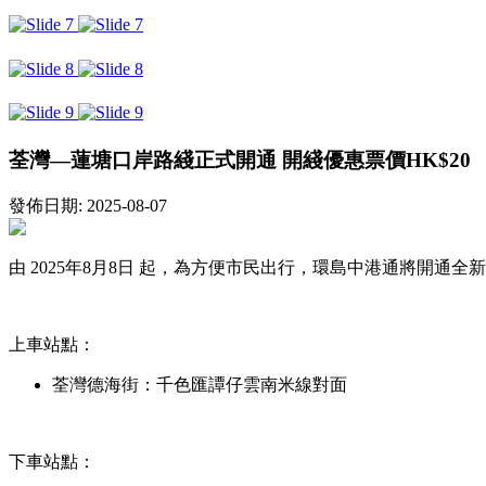
荃灣—蓮塘口岸路綫正式開通 開綫優惠票價HK$20
發佈日期: 2025-08-07
由 2025年8月8日 起，為方便市民出行，環島中港通將開通
上車站點：
荃灣德海街：千色匯譚仔雲南米線對面
下車站點：