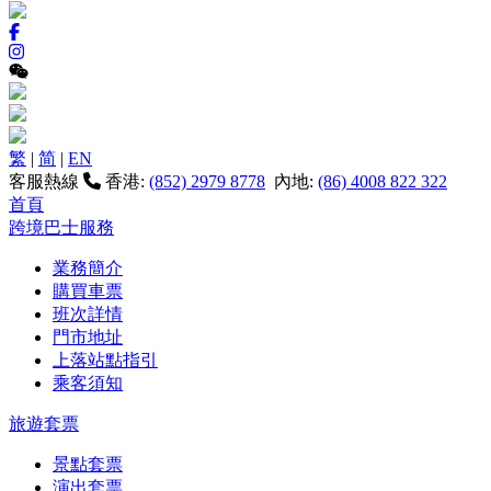
繁
|
简
|
EN
客服熱線
香港:
(852) 2979 8778
內地:
(86) 4008 822 322
首頁
跨境巴士服務
業務簡介
購買車票
班次詳情
門市地址
上落站點指引
乘客須知
旅遊套票
景點套票
演出套票