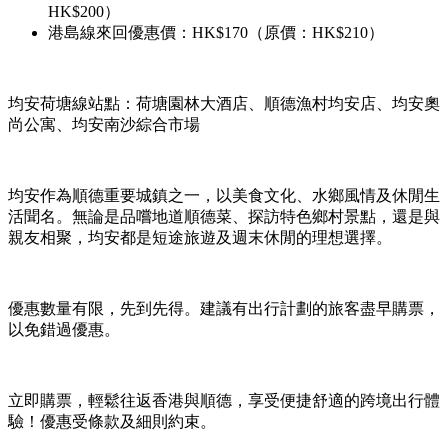
HK$200）
港島線來回優惠價：HK$170（原價：HK$210）
均安荷塘線站點：荷塘園林大酒店、順德漁村均安店、均安奧
尚公寓、均安南沙綜合市場
均安作為順德重要城鎮之一，以美食文化、水鄉風情及休閒生
活聞名。無論是品嚐地道順德菜、探訪特色鄉村景點，還是與
親友相聚，均安都是短途旅遊及週末休閒的理想選擇。
優惠數量有限，先到先得。建議有出行計劃的旅客盡早購票，
以免錯過優惠。
立即購票，輕鬆往返香港與順德，享受便捷舒適的跨境出行體
驗！優惠受條款及細則約束。