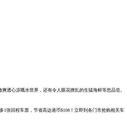
激爽透心凉嘅水世界，还有令人眼花撩乱的生猛海鲜等您品尝。
购买多1张回程车票，节省高达港币$108！立即到各门市抢购相关车