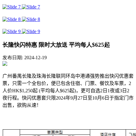
长隆快闪特惠 限时大放送 平均每人$625起
发布日期: 2024-12-19
广州番禺长隆及珠海长隆联同环岛中港通强势推出快闪优惠套
票，只需一个全包价，便已包含住宿、门票、餐饮及车票，
2
人价
HK$1,250
起
(
平均每人
$625
起
)
，更可自选
2
日
1
夜或
3
日
2
夜行程。快闪优惠套只限
2024
年
9
月
27
日至
10
月
6
日于指定门市
出售，欲购从速！