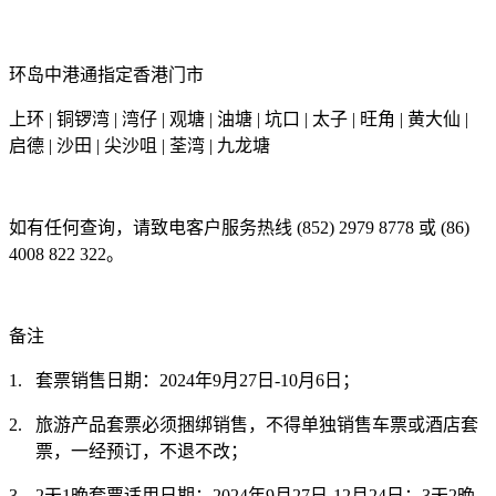
环岛中港通指定香港门市
上环
|
铜锣湾
|
湾仔
|
观塘
|
油塘
|
坑口
|
太子
|
旺角
|
黄大仙
|
启德
|
沙田
|
尖沙咀
|
荃湾
|
九龙塘
如有任何查询，请致电客户服务热线
(852) 2979 8778
或
(86)
4008 822 322
。
备注
1.
套票销售日期：
2024
年
9
月
27
日
-10
月
6
日；
2.
旅游产品套票必须捆绑销售，不得单独销售车票或酒店套
票，一经预订，不退不改；
3.
2
天
1
晚套票适用日期：
2024
年
9
月
27
日
-12
月
24
日；
3
天
2
晚