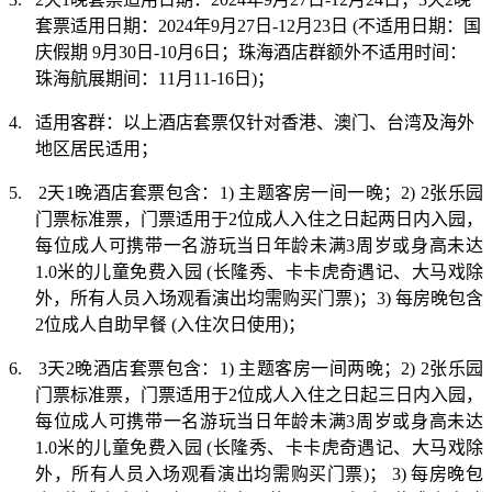
套票适用日期：
2024
年
9
月
27
日
-12
月
23
日
(
不适用日期：国
庆假期
9
月
30
日
-10
月
6
日；珠海酒店群额外不适用时间：
珠海航展期间：
11
月
11-16
日
)
；
4.
适用客群：以上酒店套票仅针对香港、澳门、台湾及海外
地区居民适用；
5.
2
天
1
晚酒店套票包含：
1)
主题客房一间一晚；
2) 2
张乐园
门票标准票，门票适用于
2
位成人入住之日起两日内入园，
每位成人可携带一名游玩当日年龄未满
3
周岁或身高未达
1.0
米的儿童免费入园
(
长隆秀、卡卡虎奇遇记、大马戏除
外，所有人员入场观看演出均需购买门票
)
；
3)
每房晚包含
2
位成人自助早餐
(
入住次日使用
)
；
6.
3
天
2
晚酒店套票包含：
1)
主题客房一间两晚；
2) 2
张乐园
门票标准票，门票适用于
2
位成人入住之日起三日内入园，
每位成人可携带一名游玩当日年龄未满
3
周岁或身高未达
1.0
米的儿童免费入园
(
长隆秀、卡卡虎奇遇记、大马戏除
外，所有人员入场观看演出均需购买门票
)
；
3)
每房晚包