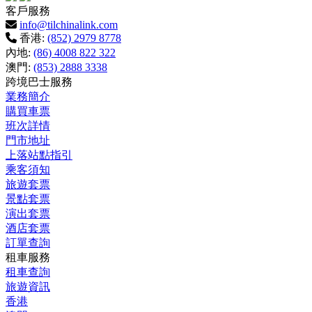
客戶服務
info@tilchinalink.com
香港:
(852) 2979 8778
內地:
(86) 4008 822 322
澳門:
(853) 2888 3338
跨境巴士服務
業務簡介
購買車票
班次詳情
門市地址
上落站點指引
乘客須知
旅遊套票
景點套票
演出套票
酒店套票
訂單查詢
租車服務
租車查詢
旅遊資訊
香港