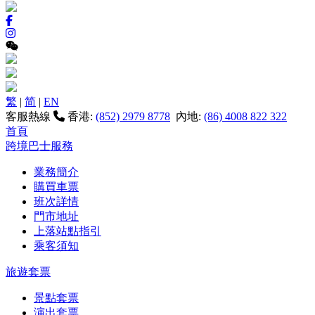
繁
|
简
|
EN
客服熱線
香港:
(852) 2979 8778
內地:
(86) 4008 822 322
首頁
跨境巴士服務
業務簡介
購買車票
班次詳情
門市地址
上落站點指引
乘客須知
旅遊套票
景點套票
演出套票