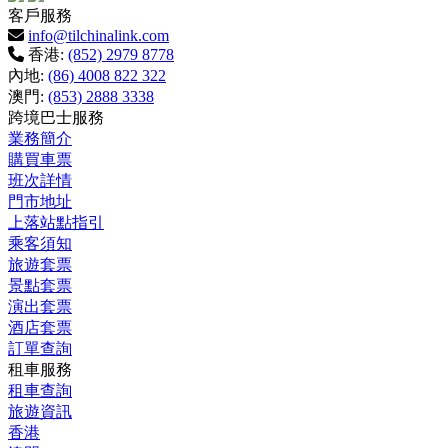
客戶服務
info@tilchinalink.com
香港:
(852) 2979 8778
內地:
(86) 4008 822 322
澳門:
(853) 2888 3338
跨境巴士服務
業務簡介
購買車票
班次詳情
門市地址
上落站點指引
乘客須知
旅遊套票
景點套票
演出套票
酒店套票
訂單查詢
租車服務
租車查詢
旅遊資訊
香港