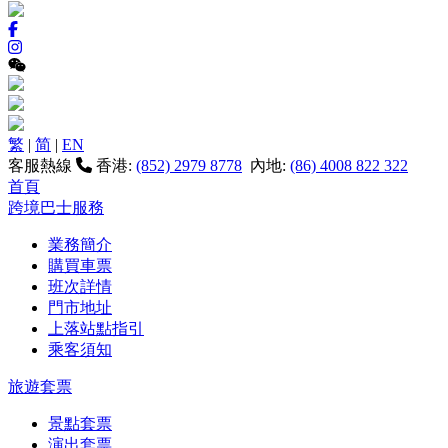
繁
|
简
|
EN
客服熱線
香港:
(852) 2979 8778
內地:
(86) 4008 822 322
首頁
跨境巴士服務
業務簡介
購買車票
班次詳情
門市地址
上落站點指引
乘客須知
旅遊套票
景點套票
演出套票