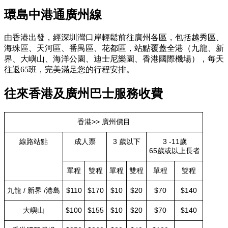
環島中港通廣州線
由香港出發，經深圳灣口岸輕鬆前往廣州各區，包括越秀區、
海珠區、天河區、番禺區、花都區，站點覆蓋全港（九龍、新
界、大嶼山、海洋公園、迪士尼樂園、香港國際機場），每天
往返65班，完美滿足您的行程安排。
往來香港及廣州巴士服務收費
香港>> 廣州價目
線路站點
成人票
3 歲以下
3 -11歲
65歲或以上長者
單程
雙程
單程
雙程
單程
雙程
九龍 / 新界 /港島
$110
$170
$10
$20
$70
$140
大嶼山
$100
$155
$10
$20
$70
$140