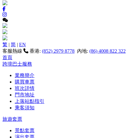
繁
|
简
|
EN
客服熱線
香港:
(852) 2979 8778
內地:
(86) 4008 822 322
首頁
跨境巴士服務
業務簡介
購買車票
班次詳情
門市地址
上落站點指引
乘客須知
旅遊套票
景點套票
演出套票