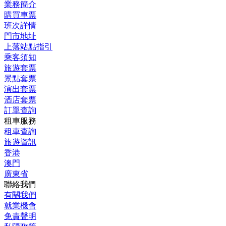
業務簡介
購買車票
班次詳情
門市地址
上落站點指引
乘客須知
旅遊套票
景點套票
演出套票
酒店套票
訂單查詢
租車服務
租車查詢
旅遊資訊
香港
澳門
廣東省
聯絡我們
有關我們
就業機會
免責聲明