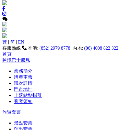
繁
|
简
|
EN
客服熱線
香港:
(852) 2979 8778
內地:
(86) 4008 822 322
首頁
跨境巴士服務
業務簡介
購買車票
班次詳情
門市地址
上落站點指引
乘客須知
旅遊套票
景點套票
演出套票