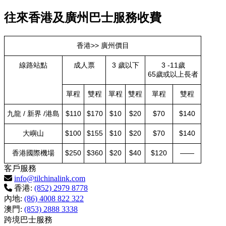
往來香港及廣州巴士服務收費
香港>> 廣州價目
線路站點
成人票
3 歲以下
3 -11歲
65歲或以上長者
單程
雙程
單程
雙程
單程
雙程
九龍 / 新界 /港島
$110
$170
$10
$20
$70
$140
大嶼山
$100
$155
$10
$20
$70
$140
香港國際機場
$250
$360
$20
$40
$120
——
客戶服務
info@tilchinalink.com
香港:
(852) 2979 8778
內地:
(86) 4008 822 322
澳門:
(853) 2888 3338
跨境巴士服務