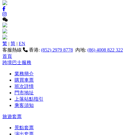
繁
|
简
|
EN
客服熱線
香港:
(852) 2979 8778
內地:
(86) 4008 822 322
首頁
跨境巴士服務
業務簡介
購買車票
班次詳情
門市地址
上落站點指引
乘客須知
旅遊套票
景點套票
演出套票