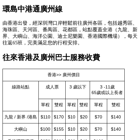
環島中港通廣州線
由香港出發，經深圳灣口岸輕鬆前往廣州各區，包括越秀區、
海珠區、天河區、番禺區、花都區，站點覆蓋全港（九龍、新
界、大嶼山、海洋公園、迪士尼樂園、香港國際機場），每天
往返65班，完美滿足您的行程安排。
往來香港及廣州巴士服務收費
香港>> 廣州價目
線路站點
成人票
3 歲以下
3 -11歲
65歲或以上長者
單程
雙程
單程
雙程
單程
雙程
九龍 / 新界 /港島
$110
$170
$10
$20
$70
$140
大嶼山
$100
$155
$10
$20
$70
$140