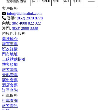
香港國際機場
$250
$360
$20
$40
$120
——
客戶服務
info@tilchinalink.com
香港:
(852) 2979 8778
內地:
(86) 4008 822 322
澳門:
(853) 2888 3338
跨境巴士服務
業務簡介
購買車票
班次詳情
門市地址
上落站點指引
乘客須知
旅遊套票
景點套票
演出套票
酒店套票
訂單查詢
租車服務
租車查詢
旅遊資訊