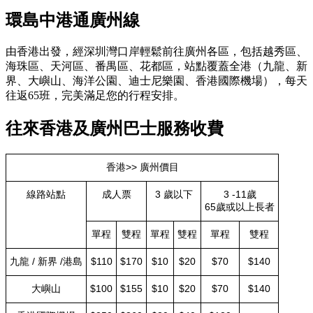
環島中港通廣州線
由香港出發，經深圳灣口岸輕鬆前往廣州各區，包括越秀區、
海珠區、天河區、番禺區、花都區，站點覆蓋全港（九龍、新
界、大嶼山、海洋公園、迪士尼樂園、香港國際機場），每天
往返65班，完美滿足您的行程安排。
往來香港及廣州巴士服務收費
香港>> 廣州價目
線路站點
成人票
3 歲以下
3 -11歲
65歲或以上長者
單程
雙程
單程
雙程
單程
雙程
九龍 / 新界 /港島
$110
$170
$10
$20
$70
$140
大嶼山
$100
$155
$10
$20
$70
$140