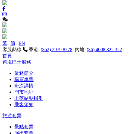
繁
|
简
|
EN
客服熱線
香港:
(852) 2979 8778
內地:
(86) 4008 822 322
首頁
跨境巴士服務
業務簡介
購買車票
班次詳情
門市地址
上落站點指引
乘客須知
旅遊套票
景點套票
演出套票