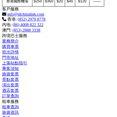
香港國際機場
$250
$360
$20
$40
$120
——
客戶服務
info@tilchinalink.com
香港:
(852) 2979 8778
內地:
(86) 4008 822 322
澳門:
(853) 2888 3338
跨境巴士服務
業務簡介
購買車票
班次詳情
門市地址
上落站點指引
乘客須知
旅遊套票
景點套票
演出套票
酒店套票
訂單查詢
租車服務
租車查詢
旅遊資訊