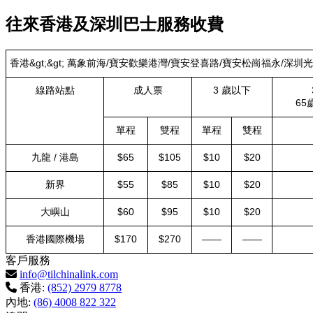
往來香港及深圳巴士服務收費
香港&gt;&gt; 萬象前海/寶安歡樂港灣/寶安登喜路/寶安松崗福永/深圳
線路站點
成人票
3 歲以下
65
單程
雙程
單程
雙程
九龍 / 港島
$65
$105
$10
$20
新界
$55
$85
$10
$20
大嶼山
$60
$95
$10
$20
香港國際機場
$170
$270
——
——
客戶服務
info@tilchinalink.com
香港:
(852) 2979 8778
內地:
(86) 4008 822 322