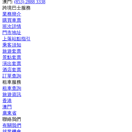
澳門:
(853) 2888 3338
跨境巴士服務
業務簡介
購買車票
班次詳情
門市地址
上落站點指引
乘客須知
旅遊套票
景點套票
演出套票
酒店套票
訂單查詢
租車服務
租車查詢
旅遊資訊
香港
澳門
廣東省
聯絡我們
有關我們
就業機會