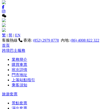
繁
|
简
|
EN
客服熱線
香港:
(852) 2979 8778
內地:
(86) 4008 822 322
首頁
跨境巴士服務
業務簡介
購買車票
班次詳情
門市地址
上落站點指引
乘客須知
旅遊套票
景點套票
演出套票