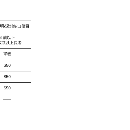
光明/深圳蛇口價目
3 歲以下
歲或以上長者
單程
$50
$50
$50
——