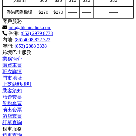
大嶼山
$60
$95
$10
$20
$50
香港國際機場
$170
$270
——
——
——
客戶服務
info@tilchinalink.com
香港:
(852) 2979 8778
內地:
(86) 4008 822 322
澳門:
(853) 2888 3338
跨境巴士服務
業務簡介
購買車票
班次詳情
門市地址
上落站點指引
乘客須知
旅遊套票
景點套票
演出套票
酒店套票
訂單查詢
租車服務
租車查詢