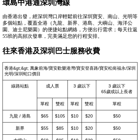
環島中港通深圳灣線
由香港出發，經深圳灣口岸輕鬆前往深圳寶安、南山、光明等
多個站點，覆蓋全港（九龍、新界、港島、大嶼山、海洋公
園、迪士尼樂園）的便捷站點網絡，方便出行需求；每天往返
55班的高頻次發車，完美滿足您的行程安排。
往來香港及深圳巴士服務收費
香港&gt;&gt; 萬象前海/寶安歡樂港灣/寶安登喜路/寶安松崗福永/深圳
光明/深圳蛇口價目
線路站點
成人票
3 歲以下
3 歲以下
65歲或以上長者
單程
雙程
單程
雙程
單程
九龍 / 港島
$65
$105
$10
$20
$50
新界
$55
$85
$10
$20
$50