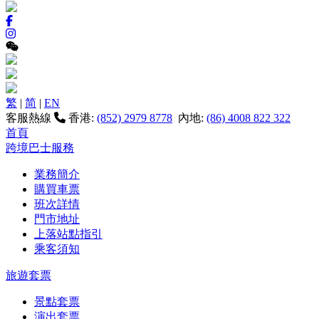
繁
|
简
|
EN
客服熱線
香港:
(852) 2979 8778
內地:
(86) 4008 822 322
首頁
跨境巴士服務
業務簡介
購買車票
班次詳情
門市地址
上落站點指引
乘客須知
旅遊套票
景點套票
演出套票