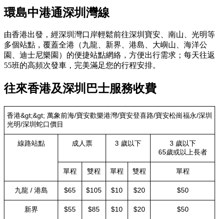
環島中港通深圳灣線
由香港出發，經深圳灣口岸輕鬆前往深圳寶安、南山、光明等
多個站點，覆蓋全港（九龍、新界、港島、大嶼山、海洋公
園、迪士尼樂園）的便捷站點網絡，方便出行需求；每天往返
55班的高頻次發車，完美滿足您的行程安排。
往來香港及深圳巴士服務收費
香港&gt;&gt; 萬象前海/寶安歡樂港灣/寶安登喜路/寶安松崗福永/深圳
光明/深圳蛇口價目
線路站點
成人票
3 歲以下
3 歲以下
65歲或以上長者
單程
雙程
單程
雙程
單程
九龍 / 港島
$65
$105
$10
$20
$50
新界
$55
$85
$10
$20
$50