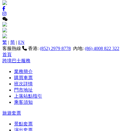
繁
|
简
|
EN
客服熱線
香港:
(852) 2979 8778
內地:
(86) 4008 822 322
首頁
跨境巴士服務
業務簡介
購買車票
班次詳情
門市地址
上落站點指引
乘客須知
旅遊套票
景點套票
演出套票