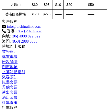
大嶼山
$60
$95
$10
$20
$50
香港國際機場
$170
$270
——
——
——
客戶服務
info@tilchinalink.com
香港:
(852) 2979 8778
內地:
(86) 4008 822 322
澳門:
(853) 2888 3338
跨境巴士服務
業務簡介
購買車票
班次詳情
門市地址
上落站點指引
乘客須知
旅遊套票
景點套票
演出套票
酒店套票
訂單查詢
租車服務