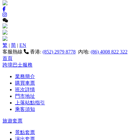
繁
|
简
|
EN
客服熱線
香港:
(852) 2979 8778
內地:
(86) 4008 822 322
首頁
跨境巴士服務
業務簡介
購買車票
班次詳情
門市地址
上落站點指引
乘客須知
旅遊套票
景點套票
演出套票