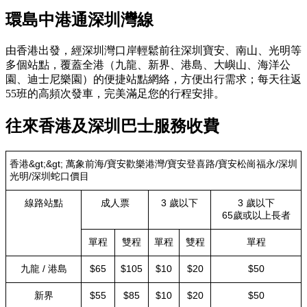
環島中港通深圳灣線
由香港出發，經深圳灣口岸輕鬆前往深圳寶安、南山、光明等
多個站點，覆蓋全港（九龍、新界、港島、大嶼山、海洋公
園、迪士尼樂園）的便捷站點網絡，方便出行需求；每天往返
55班的高頻次發車，完美滿足您的行程安排。
往來香港及深圳巴士服務收費
香港&gt;&gt; 萬象前海/寶安歡樂港灣/寶安登喜路/寶安松崗福永/深圳
光明/深圳蛇口價目
線路站點
成人票
3 歲以下
3 歲以下
65歲或以上長者
單程
雙程
單程
雙程
單程
九龍 / 港島
$65
$105
$10
$20
$50
新界
$55
$85
$10
$20
$50