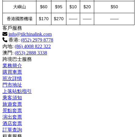
大嶼山
$60
$95
$10
$20
$50
香港國際機場
$170
$270
——
——
——
客戶服務
info@tilchinalink.com
香港:
(852) 2979 8778
內地:
(86) 4008 822 322
澳門:
(853) 2888 3338
跨境巴士服務
業務簡介
購買車票
班次詳情
門市地址
上落站點指引
乘客須知
旅遊套票
景點套票
演出套票
酒店套票
訂單查詢
租車服務