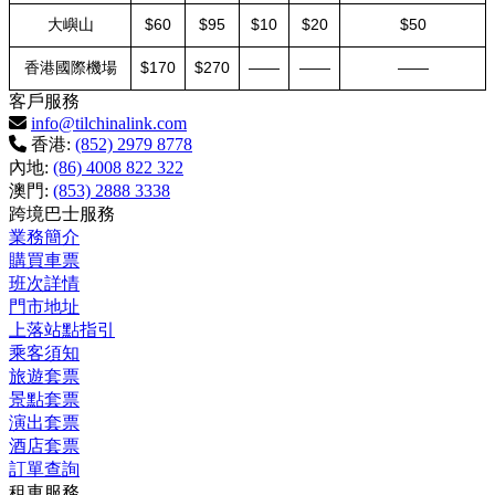
大嶼山
$60
$95
$10
$20
$50
香港國際機場
$170
$270
——
——
——
客戶服務
info@tilchinalink.com
香港:
(852) 2979 8778
內地:
(86) 4008 822 322
澳門:
(853) 2888 3338
跨境巴士服務
業務簡介
購買車票
班次詳情
門市地址
上落站點指引
乘客須知
旅遊套票
景點套票
演出套票
酒店套票
訂單查詢
租車服務