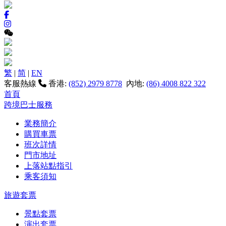
繁
|
简
|
EN
客服熱線
香港:
(852) 2979 8778
內地:
(86) 4008 822 322
首頁
跨境巴士服務
業務簡介
購買車票
班次詳情
門市地址
上落站點指引
乘客須知
旅遊套票
景點套票
演出套票