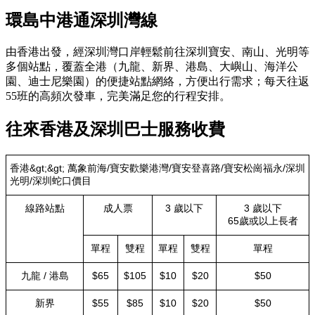
環島中港通深圳灣線
由香港出發，經深圳灣口岸輕鬆前往深圳寶安、南山、光明等
多個站點，覆蓋全港（九龍、新界、港島、大嶼山、海洋公
園、迪士尼樂園）的便捷站點網絡，方便出行需求；每天往返
55班的高頻次發車，完美滿足您的行程安排。
往來香港及深圳巴士服務收費
香港&gt;&gt; 萬象前海/寶安歡樂港灣/寶安登喜路/寶安松崗福永/深圳
光明/深圳蛇口價目
線路站點
成人票
3 歲以下
3 歲以下
65歲或以上長者
單程
雙程
單程
雙程
單程
九龍 / 港島
$65
$105
$10
$20
$50
新界
$55
$85
$10
$20
$50