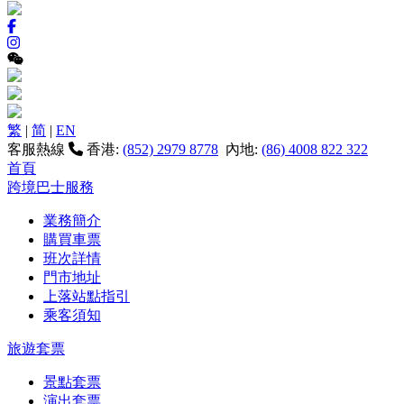
繁
|
简
|
EN
客服熱線
香港:
(852) 2979 8778
內地:
(86) 4008 822 322
首頁
跨境巴士服務
業務簡介
購買車票
班次詳情
門市地址
上落站點指引
乘客須知
旅遊套票
景點套票
演出套票