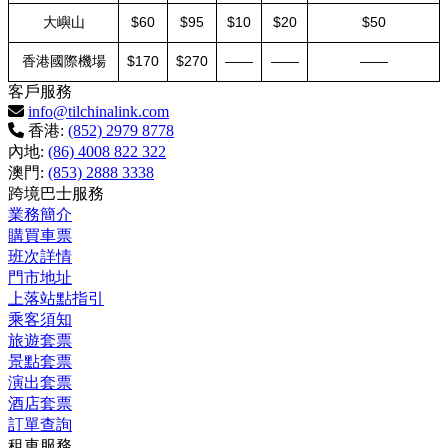
大嶼山
$60
$95
$10
$20
$50
香港國際機場
$170
$270
——
——
——
客戶服務
info@tilchinalink.com
香港:
(852) 2979 8778
內地:
(86) 4008 822 322
澳門:
(853) 2888 3338
跨境巴士服務
業務簡介
購買車票
班次詳情
門市地址
上落站點指引
乘客須知
旅遊套票
景點套票
演出套票
酒店套票
訂單查詢
租車服務