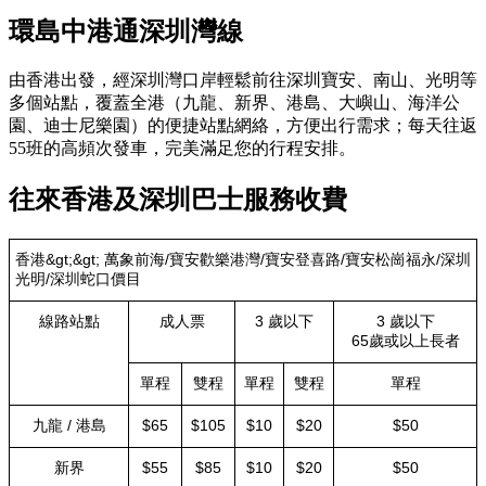
環島中港通深圳灣線
由香港出發，經深圳灣口岸輕鬆前往深圳寶安、南山、光明等
多個站點，覆蓋全港（九龍、新界、港島、大嶼山、海洋公
園、迪士尼樂園）的便捷站點網絡，方便出行需求；每天往返
55班的高頻次發車，完美滿足您的行程安排。
往來香港及深圳巴士服務收費
香港&gt;&gt; 萬象前海/寶安歡樂港灣/寶安登喜路/寶安松崗福永/深圳
光明/深圳蛇口價目
線路站點
成人票
3 歲以下
3 歲以下
65歲或以上長者
單程
雙程
單程
雙程
單程
九龍 / 港島
$65
$105
$10
$20
$50
新界
$55
$85
$10
$20
$50