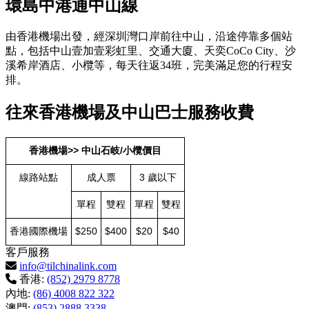
環島中港通中山線
由香港機場出發，經深圳灣口岸前往中山，沿途停靠多個站
點，包括中山壹加壹彩虹里、交通大廈、天奕CoCo City、沙
溪希岸酒店、小欖等，每天往返34班，完美滿足您的行程安
排。
往來香港機場及中山巴士服務收費
香港機場>> 中山石岐/小欖價目
線路站點
成人票
3 歲以下
單程
雙程
單程
雙程
香港國際機場
$250
$400
$20
$40
客戶服務
info@tilchinalink.com
香港:
(852) 2979 8778
內地:
(86) 4008 822 322
澳門:
(853) 2888 3338