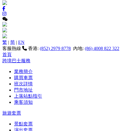
繁
|
简
|
EN
客服熱線
香港:
(852) 2979 8778
內地:
(86) 4008 822 322
首頁
跨境巴士服務
業務簡介
購買車票
班次詳情
門市地址
上落站點指引
乘客須知
旅遊套票
景點套票
演出套票