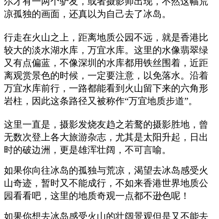
尔才有一两个驴友，或者摄影师出现，不然这幅荒
凉孤独的画面，还真以为自己去了冰岛。
行走在火山之上，距离地质公园不远，就是香港比
较大的淡水湖水库，万宜水库。这里的水像翡翠绿
又有点偏蓝，不像深圳的水库都用铁丝围着，近距
离观赏景色的时候，一定要注意，以免落水。沿着
万宜水库前行，一路都能看到火山留下来的六角形
岩柱，因此这条路径又被称作“万宜地质步道”。
这里一直是，摄影发烧友趋之若鹜的摄影胜地，曾
无数次登上各大旅游杂志，尤其是太阳升起，日出
时的破边洲，更是雄浑壮阔，不可言喻。
如果你向往冰岛的孤独与荒凉，渴望去冰岛感受火
山奇迹，暂时又不能成行，不如来香港世界地质公
园看看吧，这里的地质奇观一点都不逊色呢！
如果你想去冰岛感受火山的壮阔景观但是又不能去