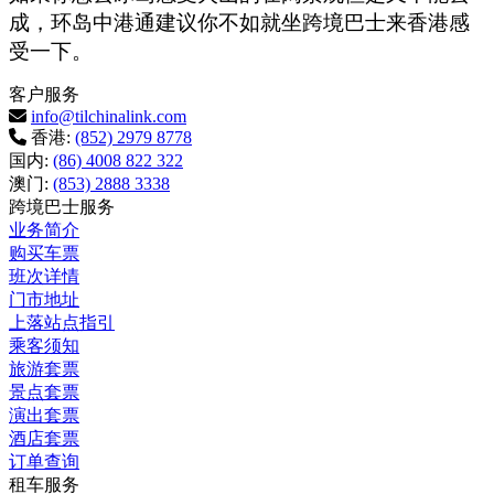
成，环岛中港通建议你不如就坐跨境巴士来香港感
受一下。
客户服务
info@tilchinalink.com
香港:
(852) 2979 8778
国内:
(86) 4008 822 322
澳门:
(853) 2888 3338
跨境巴士服务
业务简介
购买车票
班次详情
门市地址
上落站点指引
乘客须知
旅游套票
景点套票
演出套票
酒店套票
订单查询
租车服务