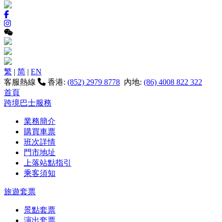
繁
|
简
|
EN
客服熱線
香港:
(852) 2979 8778
內地:
(86) 4008 822 322
首頁
跨境巴士服務
業務簡介
購買車票
班次詳情
門市地址
上落站點指引
乘客須知
旅遊套票
景點套票
演出套票