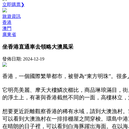
立即購票❯
旅遊資訊
香港
澳門
廣東省
坐香港直通車去領略大澳風采
發佈日期: 2024-12-19
香港，一個國際繁華都市，被譽為“東方明珠”。很
它明亮美麗、摩天大樓鱗次櫛比，商品琳琅滿目，街
的淨土上，有著與香港截然不同的一面，高樓林立，
想要更近距離觀察香港的稀有水域，請到大澳漁村。
可以看到大澳漁村在一排排棚屋之間穿梭。環島中港
在晴朗的日子裡，可以看到白海豚躍出海面。在以海