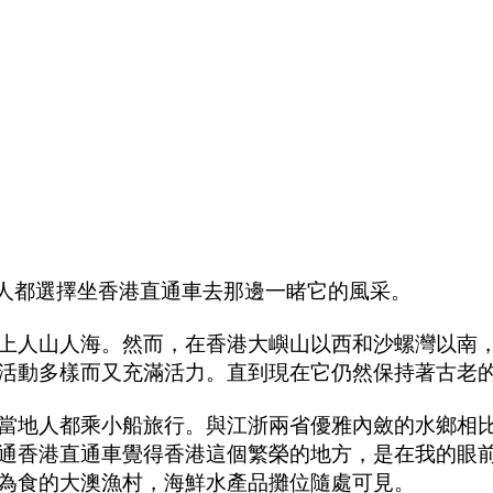
多人都選擇坐香港直通車去那邊一睹它的風采。
上人山人海。然而，在香港大嶼山以西和沙螺灣以南
活動多樣而又充滿活力。直到現在它仍然保持著古老
當地人都乘小船旅行。與江浙兩省優雅內斂的水鄉相
通香港直通車覺得香港這個繁榮的地方，是在我的眼
為食的大澳漁村，海鮮水產品攤位隨處可見。