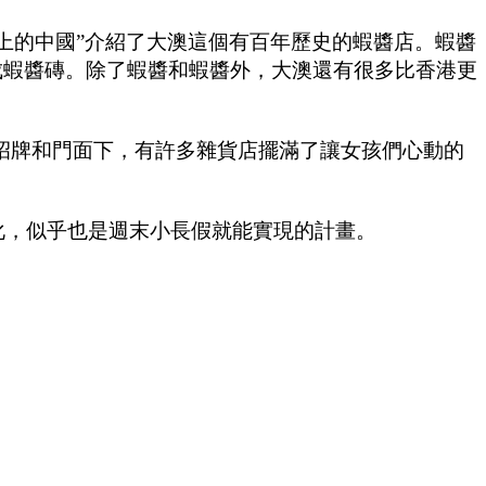
上的中國”介紹了大澳這個有百年歷史的蝦醬店。蝦醬
製成蝦醬磚。除了蝦醬和蝦醬外，大澳還有很多比香港更
招牌和門面下，有許多雜貨店擺滿了讓女孩們心動的
化，似乎也是週末小長假就能實現的計畫。