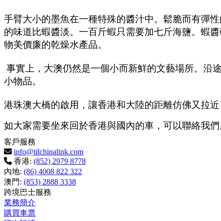
手臂大小的墨魚在一種特殊的醬汁中。鬆脆而有彈性
的味道比蝦醬淡。一百斤蝦只需要加七斤海鹽。蝦醬研
物美價廉的乾燥水產品。
事實上，大澳仍然是一個小而新鮮的文藝場所。沿
小物品。
港珠澳大橋的啟用，讓香港和大陸的距離仿佛又拉近
如大家需要坐來回於香港與國內的車，可以聯絡我
客戶服務
info@tilchinalink.com
香港:
(852) 2979 8778
內地:
(86) 4008 822 322
澳門:
(853) 2888 3338
跨境巴士服務
業務簡介
購買車票