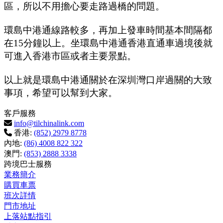
區，所以不用擔心要走路過橋的問題。
環島中港通線路較多，再加上發車時間基本間隔都
在15分鐘以上。坐環島中港通香港直通車過境後就
可進入香港市區或者主要景點。
以上就是環島中港通關於在深圳灣口岸過關的大致
事項，希望可以幫到大家。
客戶服務
info@tilchinalink.com
香港:
(852) 2979 8778
內地:
(86) 4008 822 322
澳門:
(853) 2888 3338
跨境巴士服務
業務簡介
購買車票
班次詳情
門市地址
上落站點指引