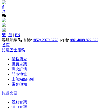
繁
|
简
|
EN
客服熱線
香港:
(852) 2979 8778
內地:
(86) 4008 822 322
首頁
跨境巴士服務
業務簡介
購買車票
班次詳情
門市地址
上落站點指引
乘客須知
旅遊套票
景點套票
演出套票