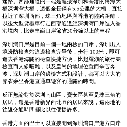
速路。西部通道的一端是連接深圳和香港的跨海大
橋深圳灣大橋，這個全長僅有5.5公里的大橋，直接
拉近了深圳西部，珠三角地區與香港的陸路距離，
以後大型貨櫃車行走西部通道經深圳灣口岸進入香
港境內，比走皇崗口岸節省30分鐘以上的車程。
深圳灣口岸是目前一個一地兩檢的口岸，深圳出入
境邊防檢查站這邊檢查完畢後，步行 100米，即可
進去香港海關的檢查快捷方便，比起羅湖的旅行團
檢查而人多嘈雜，以及皇崗的地理位置而辛苦奔
波，深圳灣口岸的邊檢方式和設計，都可以大大的
節省乘坐香港直通車遊客的通關的時間。
反正無論對於深圳南山區，寶安區甚至是珠三角的
居民，還是香港新界西北區的居民來說，這兩地的
往返交通時間都比以往便捷許多。
香港方面的巴士可以直接開到深圳灣口岸港方口岸