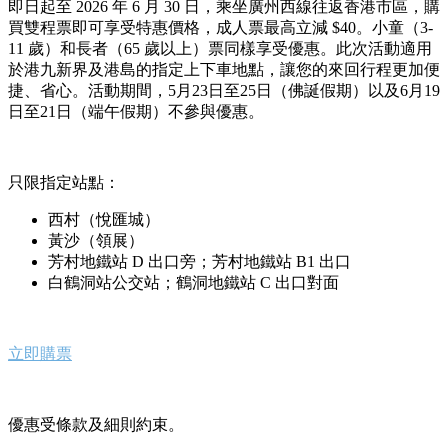
即日起至 2026 年 6 月 30 日，乘坐廣州西線往返香港市區，購
買雙程票即可享受特惠價格，成人票最高立減 $40。小童（3-
11 歲）和長者（65 歲以上）票同樣享受優惠。此次活動適用
於港九新界及港島的指定上下車地點，讓您的來回行程更加便
捷、省心。活動期間，5月23日至25日（佛誕假期）以及6月19
日至21日（端午假期）不參與優惠。
只限指定站點：
西村（悅匯城）
黃沙（領展）
芳村地鐵站 D 出口旁；芳村地鐵站 B1 出口
白鶴洞站公交站；鶴洞地鐵站 C 出口對面
立即購票
優惠受條款及細則約束。