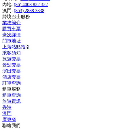
內地:
(86) 4008 822 322
澳門:
(853) 2888 3338
跨境巴士服務
業務簡介
購買車票
班次詳情
門市地址
上落站點指引
乘客須知
旅遊套票
景點套票
演出套票
酒店套票
訂單查詢
租車服務
租車查詢
旅遊資訊
香港
澳門
廣東省
聯絡我們