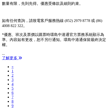
數量有限，先到先得。優惠受條款及細則約束。
如有任何查詢，請致電客戶服務熱線 (852) 2979 8778 或 (86)
4008 822 322。
*優惠、班次及票價以購票時環島中港通官方票務系統顯示為
準。內容如有更改，恕不另行通知。環島中港通保留最終決定
權。
...
了解更多
Previous
«
1
2
3
4
5
6
7
8
9