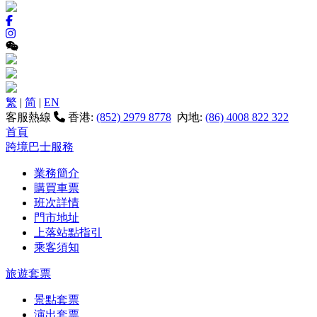
繁
|
简
|
EN
客服熱線
香港:
(852) 2979 8778
內地:
(86) 4008 822 322
首頁
跨境巴士服務
業務簡介
購買車票
班次詳情
門市地址
上落站點指引
乘客須知
旅遊套票
景點套票
演出套票