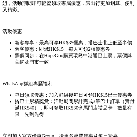
組，活動期間即可輕鬆領取專屬優惠，讓出行更加划算、便利
又精彩。
活動優惠
新客專享：最高可享HK$35優惠，搭巴士北上低至半價
舊客優惠：即減HK$15，每人可領2張優惠券
票價同步：在HopeGoo購買環島中港通巴士票，票價與
官網及門市一致
WhatsApp群組專屬福利
每日領取優惠：加入群組後每日可領HK$15巴士優惠券
搭巴士累積獎賞：活動期間累計完成3筆巴士訂單（實付
滿HK$40），即可領取HK$30盒馬門店禮品卡，數量有
限，先到先得
立即加入官方優惠Group，搶更多專屬優惠及每日驚喜