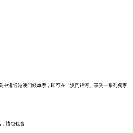
憑環島中港通港澳門綫車票，即可在「澳門銀河」享受一系列獨家
惠，禮包包含：