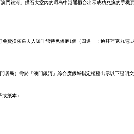
於「澳門銀河」鑽石大堂內的環島中港通櫃台出示成功兌換的手機
免費換領羅夫人咖啡館特色蛋撻1個（四選一：迪拜巧克力/意式
非澳門居民）需於「澳門銀河」綜合度假城指定櫃檯出示以下證明
子或紙本）