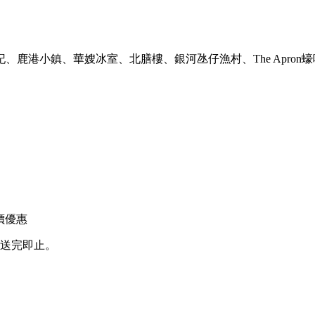
鹿港小鎮、華嫂冰室、北膳樓、銀河氹仔漁村、The Apron
價優惠
，送完即止。