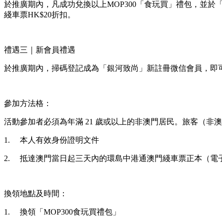
於推廣期內，凡成功兌換以上MOP300「食玩買」禮包，並
綫車票HK$20折扣。
禮遇三｜新會員禮遇
於推廣期內，掃碼登記成為「銀河致尚」新註冊微信會員，即可
參加方法格：
活動參加者必須為年滿 21 歲或以上的非澳門居民。旅客（
1.
本人有效身份證明文件
2.
抵達澳門當日起三天內的環島中港通澳門綫車票正本（電
換領地點及時間：
1.
換領「MOP300食玩買禮包」