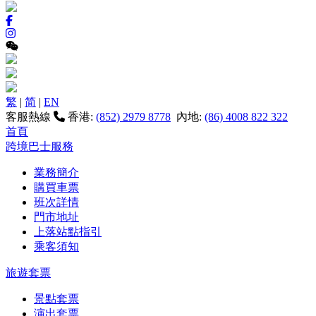
繁
|
简
|
EN
客服熱線
香港:
(852) 2979 8778
內地:
(86) 4008 822 322
首頁
跨境巴士服務
業務簡介
購買車票
班次詳情
門市地址
上落站點指引
乘客須知
旅遊套票
景點套票
演出套票