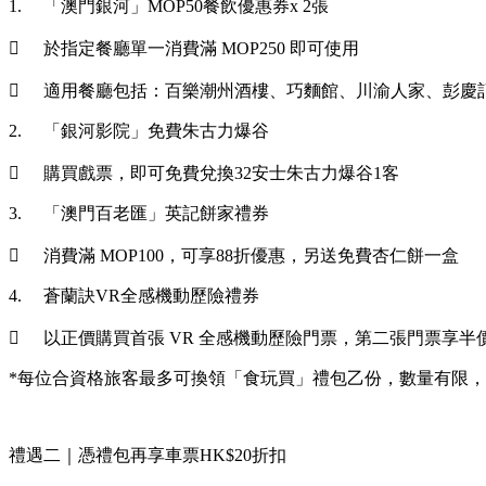
1.
「澳門銀河」MOP50餐飲優惠券x 2張

於指定餐廳單一消費滿 MOP250 即可使用

適用餐廳包括：百樂潮州酒樓、巧麵館、川渝人家、彭慶記、
2.
「銀河影院」免費朱古力爆谷

購買戲票，即可免費兌換32安士朱古力爆谷1客
3.
「澳門百老匯」英記餅家禮券

消費滿 MOP100，可享88折優惠，另送免費杏仁餅一盒
4.
蒼蘭訣VR全感機動歷險禮券

以正價購買首張 VR 全感機動歷險門票，第二張門票享半
*每位合資格旅客最多可換領「食玩買」禮包乙份，數量有限
禮遇二｜憑禮包再享車票HK$20折扣