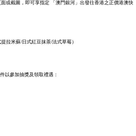
頁面或截圖，即可享指定 「澳門銀河」出發往香港之正價港澳快
提拉米蘇/日式紅豆抹茶/法式草莓）
文件以參加抽獎及領取禮遇：