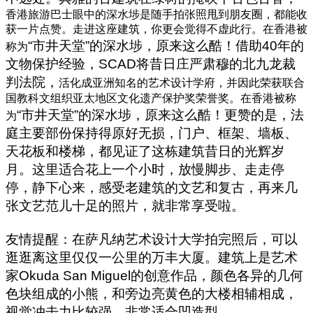
香港旅游巴士眼中的深水埗是随手拍张照甩到朋友圈，都能收
获一片点赞。走进这座建筑，你更会觉得不虚此行。在香港被
“
市井天堂
”
的深水埗，原来这么酷！借助
40
年的
称为
文物保护经验，
SCAD
将昔日庄严肃穆的北九龙裁
判法院，
活化成亚洲知名的艺术设计学府，并因此荣获联合
国教科文组织亚太地区文化遗产保护奖荣誉奖。在香港被称
“
市井天堂
”
的深水埗，原来这么酷！更赞的是，法
为
庭主要部份保持得原好无损，门户、框架、墙板、
天花板和楼梯，都见证了这栋建筑昔日的光辉岁
月。这里适合花上一个小时，放慢脚步、走走停
停，静下心来，感受老建筑的文艺和复古，再来几
张文艺范儿十足的照片，就非常享受啦。
友情提醒：在萨凡纳艺术设计大学拍完照后，可以
逛逛离这里仅仅一公里的万丰大厦。建筑上是艺术
家
Okuda San Miguel
的创意作品，颜色各异的几何
色块组成的小熊，和旁边亮黄色的大楼相辅相成，
视觉冲击力比较强，非常适合凹造型。