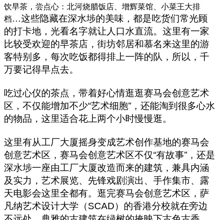
饮早茶，尝点心：北河烧腊饭店、增辉菜馆、小菜王大排
…
这些隐藏在深水埗的美味，都是吃货们常光顾
档
的打卡地，光看名字就让人口水直流。这里有一家
比较受欢迎的早茶店，街坊邻居和慕名来这里的游
客特别多，每次吃饭都得排上一阵的队，所以，千
万要记得早点去。
吃过心仪的茶点，带着好心情逛逛赛马会创意艺术
区，不仅能增加不少
“
艺术细胞
”
，还能淘到很多心水
的物品，这里适合花上两个小时慢慢逛。
这里有从工厂大厦摇身变成艺术创作基地的赛马会
创意艺术区，赛马会创意艺术区不仅
“
有故事
”
，还是
深水埗一座由工厂大厦改造而来的建筑，兼具内涵
及实力，艺术展览、先锋戏剧演出、手作集市、露
天电影会这里全都有。逛完赛马会创意艺术区，萨
凡纳艺术设计大学（
SCAD
）的香港分校就在旁边
不远处。典雅的古建筑在绿树的掩映下古色古香，