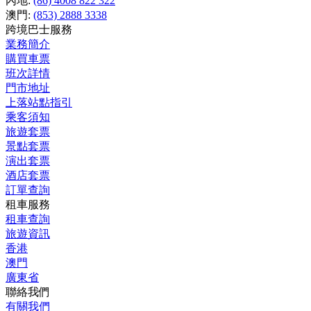
內地:
(86) 4008 822 322
澳門:
(853) 2888 3338
跨境巴士服務
業務簡介
購買車票
班次詳情
門市地址
上落站點指引
乘客須知
旅遊套票
景點套票
演出套票
酒店套票
訂單查詢
租車服務
租車查詢
旅遊資訊
香港
澳門
廣東省
聯絡我們
有關我們