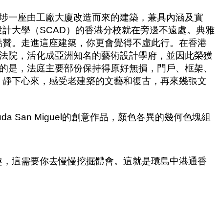
埗一座由工廠大廈改造而來的建築，兼具內涵及實
設計大學（
SCAD
）的香港分校就在旁邊不遠處。典雅
點贊。走進這座建築，你更會覺得不虛此行。在香港
法院，活化成亞洲知名的藝術設計學府，並因此榮獲
的是，法庭主要部份保持得原好無損，門戶、框架、
，靜下心來，感受老建築的文藝和復古，再來幾張文
da San Miguel
的創意作品，顏色各異的幾何色塊組
趣，這需要你去慢慢挖掘體會。這就是環島中港通香