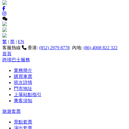
繁
|
简
|
EN
客服熱線
香港:
(852) 2979 8778
內地:
(86) 4008 822 322
首頁
跨境巴士服務
業務簡介
購買車票
班次詳情
門市地址
上落站點指引
乘客須知
旅遊套票
景點套票
演出套票