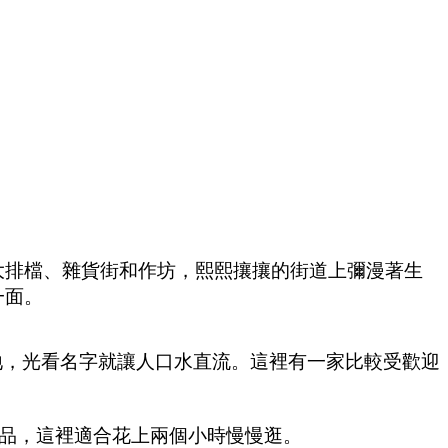
大排檔、雜貨街和作坊，熙熙攘攘的街道上彌漫著生
一面。
地，光看名字就讓人口水直流。這裡有一家比較受歡迎
。
品，這裡適合花上兩個小時慢慢逛。