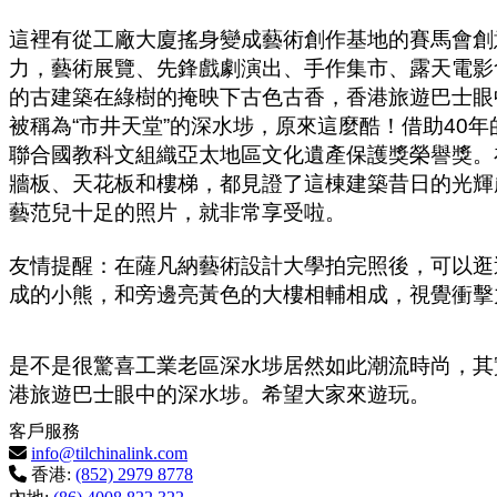
這裡有從工廠大廈搖身變成藝術創作基地的賽馬會創
力，藝術展覽、先鋒戲劇演出、手作集市、露天電影
的古建築在綠樹的掩映下古色古香，香港旅遊巴士眼
被稱為
“
市井天堂
”
的深水埗，原來這麼酷！借助
40
年
聯合國教科文組織亞太地區文化遺產保護獎榮譽獎。
牆板、天花板和樓梯，都見證了這棟建築昔日的光輝
藝范兒十足的照片，就非常享受啦。
友情提醒：在薩凡納藝術設計大學拍完照後，可以逛
成的小熊，和旁邊亮黃色的大樓相輔相成，視覺衝擊
是不是很驚喜工業老區深水埗居然如此潮流時尚，其
港旅遊巴士眼中的深水埗。希望大家來遊玩。
客戶服務
info@tilchinalink.com
香港:
(852) 2979 8778