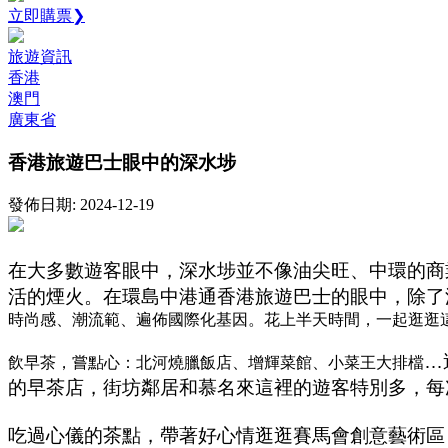
立即購票❯
旅遊資訊
香港
澳門
廣東省
香港旅遊巴士眼中的深水埗
發佈日期: 2024-12-19
在大多數遊客眼中，深水埗並不像油尖旺、中環的商
活的煙火。在環島中港通香港旅遊巴士的眼中，除了
時尚感、潮流範、遍佈國際化基因。花上半天時間，一起逛逛
…
飲早茶，嘗點心：北河燒臘飯店、增輝菜館、小菜王大排檔
的早茶店，街坊鄰居和慕名來這裡的遊客特別多，每
吃過心儀的茶點，帶著好心情逛逛賽馬會創意藝術區