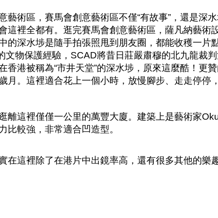
意藝術區，賽馬會創意藝術區不僅
“
有故事
”
，還是深水
會這裡全都有。逛完賽馬會創意藝術區，薩凡納藝術
中的深水埗是隨手拍張照甩到朋友圈，都能收穫一片
的文物保護經驗，
SCAD
將昔日莊嚴肅穆的北九龍裁判
在香港被稱為
“
市井天堂
”
的深水埗，原來這麼酷！更贊
歲月。這裡適合花上一個小時，放慢腳步、走走停停
逛離這裡僅僅一公里的萬豐大廈。建築上是藝術家
Oku
力比較強，非常適合凹造型。
實在這裡除了在港片中出鏡率高，還有很多其他的樂