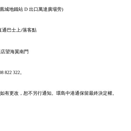
凰城地鐵站
D
出口萬達廣場旁
)
直通巴士上
落客點
/
酒店望海翼南門
08 822 322
。
如有更改，恕不另行通知。環島中港通保留最終決定權。