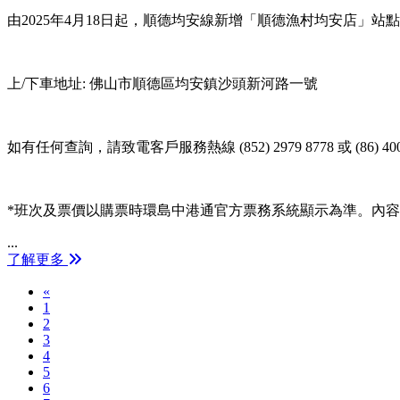
由2025年4月18日起，順德均安線新增「順德漁村均安店」
上/下車地址: 佛山市順德區均安鎮沙頭新河路一號
如有任何查詢，請致電客戶服務熱線 (852) 2979 8778 或 (86) 4008
*班次及票價以購票時環島中港通官方票務系統顯示為準。內
...
了解更多
Previous
«
1
2
3
4
5
6