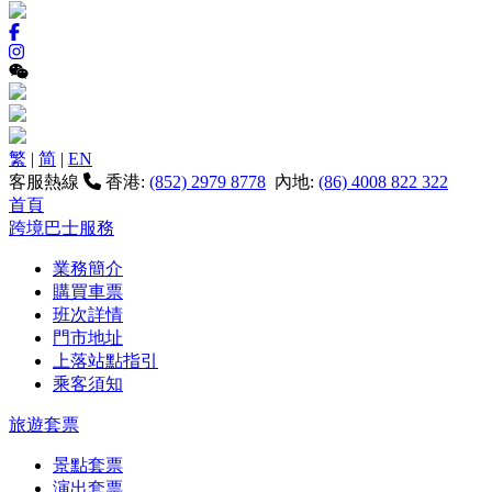
繁
|
简
|
EN
客服熱線
香港:
(852) 2979 8778
內地:
(86) 4008 822 322
首頁
跨境巴士服務
業務簡介
購買車票
班次詳情
門市地址
上落站點指引
乘客須知
旅遊套票
景點套票
演出套票