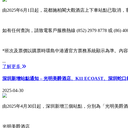
由2025年6月1日起，花都施柏閣大觀酒店上下車站點已取消
如有任何查詢，請致電客戶服務熱線 (852) 2979 8778 或 (86) 4008
*班次及票價以購票時環島中港通官方票務系統顯示為準。內
...
了解更多
深圳新增站點通知 – 光明美爵酒店、K11 ECOAST、深圳蛇
2025-04-30
由
2025
年
月
日起，
深圳
新增
三個站點，分別為
「光明美爵酒
4
30
光明美爵酒店