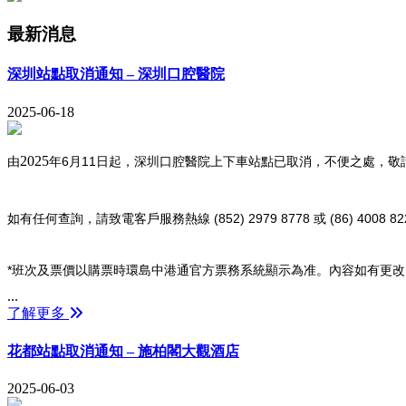
最新消息
深圳站點取消通知 – 深圳口腔醫院
2025-06-18
2025
6
11
由
年
月
日起，深圳口腔醫院上下車站點已取消，不便之處，敬
(852) 2979 8778
(86) 4008 82
如有任何查詢，請致電客戶服務熱線
或
*
班次及票價以購票時環島中港通官方票務系統顯示為准。內容如有更改
...
了解更多
花都站點取消通知 – 施柏閣大觀酒店
2025-06-03