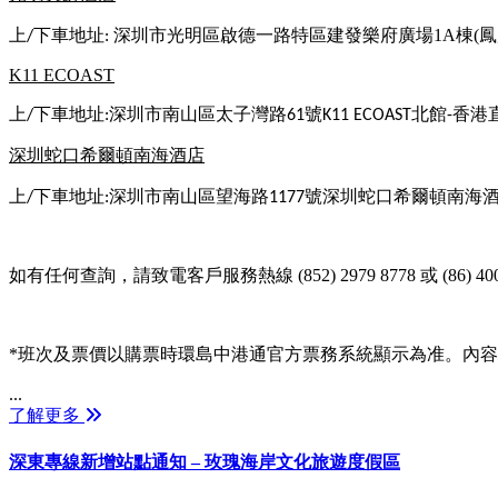
上
下車地址
深圳市光明區啟德一路特區建發樂府廣場
1A
棟
(
鳳
/
:
K11 ECOAST
上
下車地址
深圳市南山區太子灣路
號
北館
香港
/
:
61
K11 ECOAST
-
深圳蛇口希爾頓南海酒店
上
下車地址
深圳市南山區望海路
號深圳蛇口希爾頓南海
/
:
1177
如有任何查詢，請致電客戶服務熱線
(852) 2979 8778
或
(86) 40
*
班次及票價以購票時環島中港通官方票務系統顯示為准。內容
...
了解更多
深東專線新增站點通知 – 玫瑰海岸文化旅遊度假區