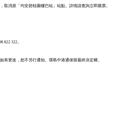
站點，取消原「均安碧桂園樓巴站」站點。詳情請查詢立即購票。
 822 322。
容如有更改，恕不另行通知。環島中港通保留最終決定權。