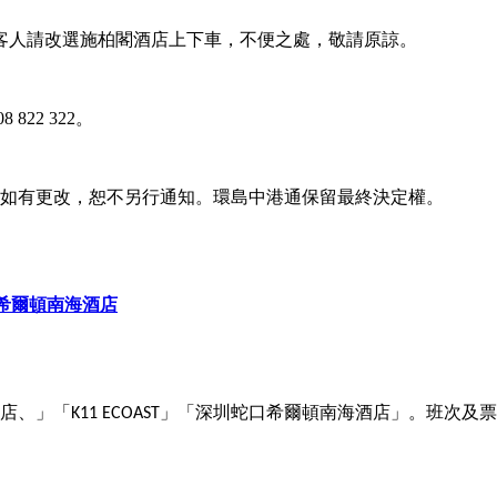
，客人請改選施柏閣酒店上下車，不便之處，敬請原諒。
 822 322。
容如有更改，恕不另行通知。環島中港通保留最終決定權。
口希爾頓南海酒店
店、」「
」「深圳蛇口希爾頓南海酒店」
。班次及票
K11 ECOAST