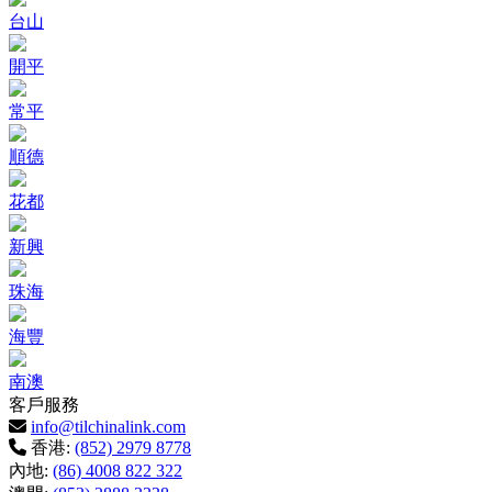
台山
開平
常平
順德
花都
新興
珠海
海豐
南澳
客戶服務
info@tilchinalink.com
香港:
(852) 2979 8778
內地:
(86) 4008 822 322