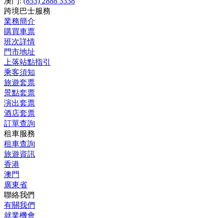
澳門:
(853) 2888 3338
跨境巴士服務
業務簡介
購買車票
班次詳情
門市地址
上落站點指引
乘客須知
旅遊套票
景點套票
演出套票
酒店套票
訂單查詢
租車服務
租車查詢
旅遊資訊
香港
澳門
廣東省
聯絡我們
有關我們
就業機會