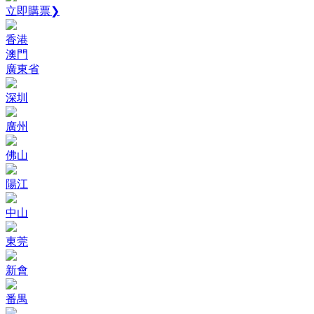
立即購票❯
香港
澳門
廣東省
深圳
廣州
佛山
陽江
中山
東莞
新會
番禺