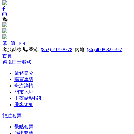
繁
|
简
|
EN
客服熱線
香港:
(852) 2979 8778
內地:
(86) 4008 822 322
首頁
跨境巴士服務
業務簡介
購買車票
班次詳情
門市地址
上落站點指引
乘客須知
旅遊套票
景點套票
演出套票